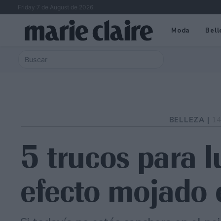
Friday 7 de August de 2026
Moda
Bell
BELLEZA |
14
5 trucos para l
efecto mojado 