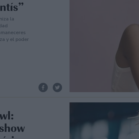
entís”
iza la
idad
 amaneceres
za y el poder
wl:
 show