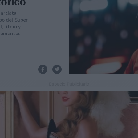
órico
 artista
po del Super
, ritmo y
 momentos
Espacio Publicitario