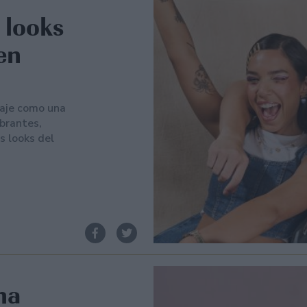
s looks
en
laje como una
ibrantes,
s looks del
na