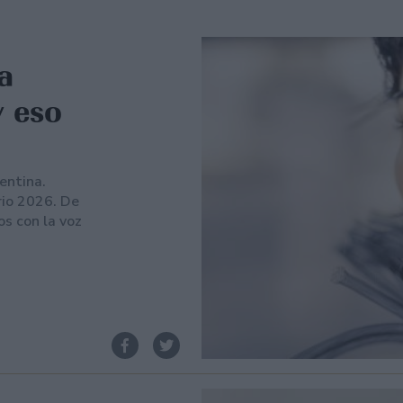
a
y eso
entina.
rio 2026. De
os con la voz