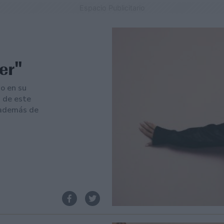
Espacio Publicitario
er"
o en su
a de este
, además de