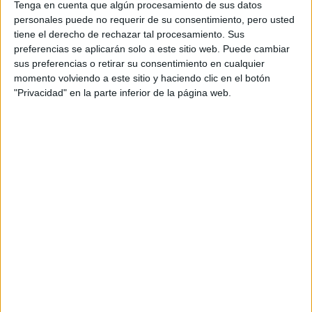
Tenga en cuenta que algún procesamiento de sus datos
personales puede no requerir de su consentimiento, pero usted
tiene el derecho de rechazar tal procesamiento. Sus
preferencias se aplicarán solo a este sitio web. Puede cambiar
sus preferencias o retirar su consentimiento en cualquier
momento volviendo a este sitio y haciendo clic en el botón
"Privacidad" en la parte inferior de la página web.
MODA
08-09-2025 08:16
Así es el accesorio de Juliana Awada
que eleva cualquier look de paddle
Entre faldas plisadas, zapatillas urbanas y un bolso de
cuero y gamuza hecho a medida, Juliana Awada volvió a
mostrar cómo un look deportivo puede transformarse en