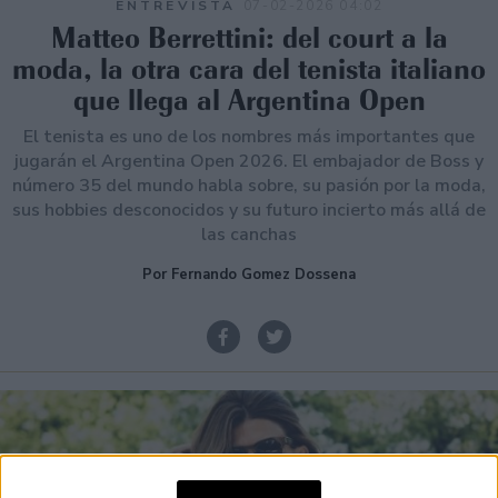
ENTREVISTA
07-02-2026 04:02
Matteo Berrettini: del court a la
moda, la otra cara del tenista italiano
que llega al Argentina Open
El tenista es uno de los nombres más importantes que
jugarán el Argentina Open 2026. El embajador de Boss y
número 35 del mundo habla sobre, su pasión por la moda,
sus hobbies desconocidos y su futuro incierto más allá de
las canchas
Por Fernando Gomez Dossena