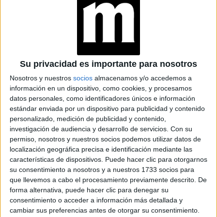
Su privacidad es importante para nosotros
Nosotros y nuestros
socios
almacenamos y/o accedemos a
MODA
03-11-2025 07:02
información en un dispositivo, como cookies, y procesamos
Juliana Awada en modo sport chic:
datos personales, como identificadores únicos e información
estándar enviada por un dispositivo para publicidad y contenido
su look de tenis que confirma la
personalizado, medición de publicidad y contenido,
tendencia del blanco total
investigación de audiencia y desarrollo de servicios.
Con su
permiso, nosotros y nuestros socios podemos utilizar datos de
La empresaria compartió una imagen disfrutando un
localización geográfica precisa e identificación mediante las
partido de tenis con amigas y volvió a demostrar su sello
características de dispositivos. Puede hacer clic para otorgarnos
personal: elegancia natural, minimalismo y comodidad
su consentimiento a nosotros y a nuestros 1733 socios para
incluso en clave deportiva.
que llevemos a cabo el procesamiento previamente descrito. De
forma alternativa, puede hacer clic para denegar su
consentimiento o acceder a información más detallada y
cambiar sus preferencias antes de otorgar su consentimiento.