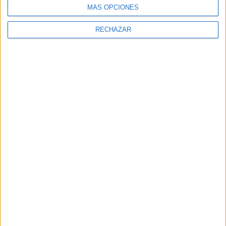
MÁS OPCIONES
RECHAZAR
MODA
¿Total black para tenis? Sí,
Juliana Awada impone el
negro en las canchas