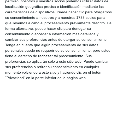
permiso, nosotros y nuestros socios podemos utilizar datos de
localización geográfica precisa e identificación mediante las
características de dispositivos. Puede hacer clic para otorgarnos
su consentimiento a nosotros y a nuestros 1733 socios para
que llevemos a cabo el procesamiento previamente descrito. De
MODA
03-03-2025 12:04
forma alternativa, puede hacer clic para denegar su
Prom-core: la tendencia de vestidos
consentimiento o acceder a información más detallada y
de graduación que brilló en la
cambiar sus preferencias antes de otorgar su consentimiento.
alfombra roja de los Oscar 2025
Tenga en cuenta que algún procesamiento de sus datos
personales puede no requerir de su consentimiento, pero usted
Los vestidos de graduación salieron del baúl de los
tiene el derecho de rechazar tal procesamiento. Sus
recuerdos y conquistaron la alfombra roja. El Prom-core,
preferencias se aplicarán solo a este sitio web. Puede cambiar
con sus faldas voluminosas, corsets y brillos, fue la gran
sus preferencias o retirar su consentimiento en cualquier
tendencia de la temporada de premios. Desde Ariana
momento volviendo a este sitio y haciendo clic en el botón
Grande hasta Zendaya, repasamos los looks que
"Privacidad" en la parte inferior de la página web.
revivieron la fantasía del baile de secundaria con un giro
de alta costura.