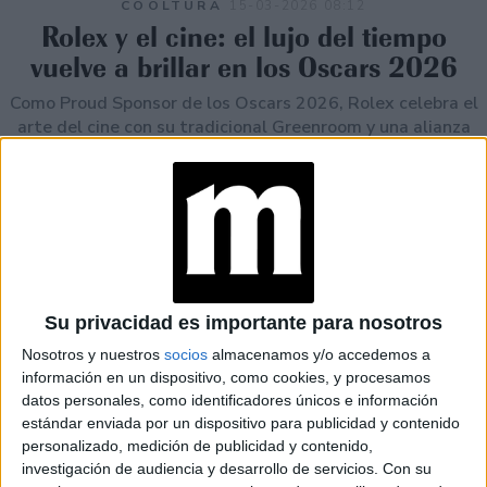
COOLTURA
15-03-2026 08:12
Rolex y el cine: el lujo del tiempo
vuelve a brillar en los Oscars 2026
Como Proud Sponsor de los Oscars 2026, Rolex celebra el
arte del cine con su tradicional Greenroom y una alianza
histórica con la Academia que une relojería, creatividad y
legado.
Su privacidad es importante para nosotros
Nosotros y nuestros
socios
almacenamos y/o accedemos a
información en un dispositivo, como cookies, y procesamos
datos personales, como identificadores únicos e información
estándar enviada por un dispositivo para publicidad y contenido
personalizado, medición de publicidad y contenido,
investigación de audiencia y desarrollo de servicios.
Con su