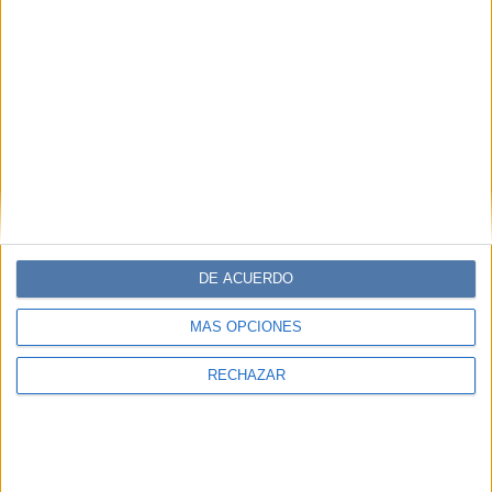
estilos de la 97° edición del evento más importante de
Hollywood.
DE ACUERDO
MÁS OPCIONES
RECHAZAR
OSCAR 2025
02-03-2025 17:53
La revancha de las sex symbols: cómo