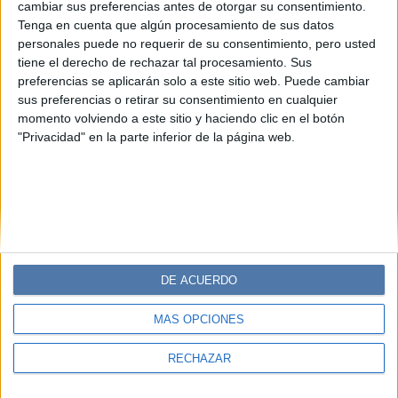
para lograr un máximo placer
cambiar sus preferencias antes de otorgar su consentimiento.
Tenga en cuenta que algún procesamiento de sus datos
Los lubricantes femeninos ayudan a lograr el orgasmo, ya
personales puede no requerir de su consentimiento, pero usted
sea con juguetes sexuales o para disfrutar en pareja.
tiene el derecho de rechazar tal procesamiento. Sus
preferencias se aplicarán solo a este sitio web. Puede cambiar
sus preferencias o retirar su consentimiento en cualquier
momento volviendo a este sitio y haciendo clic en el botón
"Privacidad" en la parte inferior de la página web.
DE ACUERDO
Diario Perfil
Caras
Noticias
Fortuna
MÁS OPCIONES
Hombre
Weekend
Parabrisas
Supercampo
RECHAZAR
Look
Luz
Mía
Lunateen
Break
BATimes