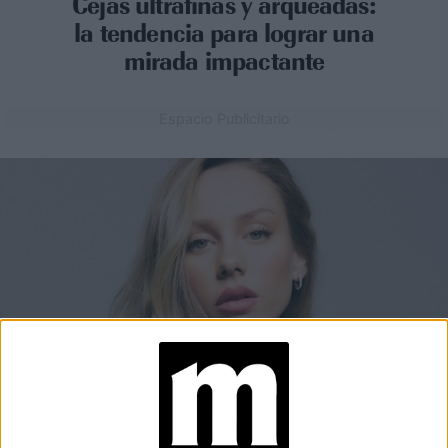
Cejas ultrafinas y arqueadas:
la tendencia para lograr una
mirada impactante
Espacio Publicitario
BELLEZA
10-06-2026 12:40