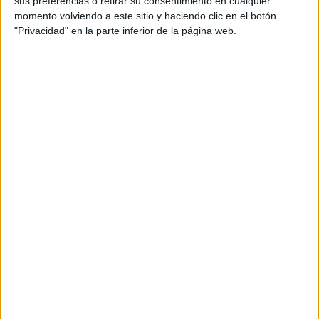
sus preferencias o retirar su consentimiento en cualquier
momento volviendo a este sitio y haciendo clic en el botón
BELLEZA
14-08-2025 16:18
"Privacidad" en la parte inferior de la página web.
Tus infaltables de Maybelline para un
clean look
Rubor, máscara de pestañas, gel de cejas y delineador de
labios: los cuatro productos de la marca con fórmulas
innovadoras, tonos versátiles y acabados de alto impacto
para un look radiante en pocos pasos.