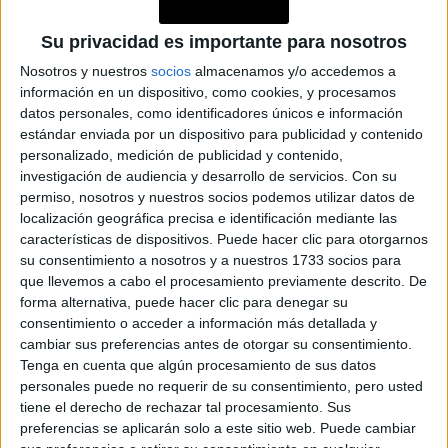
Micrograyling: la técnica para que tus
cejas se vean naturales
Su privacidad es importante para nosotros
Nosotros y nuestros
socios
almacenamos y/o accedemos a
El nuevo tratamiento está siendo furor para revertir la
información en un dispositivo, como cookies, y procesamos
despoblación de las cejas y lucir un look renovado.
datos personales, como identificadores únicos e información
estándar enviada por un dispositivo para publicidad y contenido
personalizado, medición de publicidad y contenido,
investigación de audiencia y desarrollo de servicios.
Con su
permiso, nosotros y nuestros socios podemos utilizar datos de
localización geográfica precisa e identificación mediante las
características de dispositivos. Puede hacer clic para otorgarnos
su consentimiento a nosotros y a nuestros 1733 socios para
que llevemos a cabo el procesamiento previamente descrito. De
forma alternativa, puede hacer clic para denegar su
consentimiento o acceder a información más detallada y
cambiar sus preferencias antes de otorgar su consentimiento.
Tenga en cuenta que algún procesamiento de sus datos
personales puede no requerir de su consentimiento, pero usted
tiene el derecho de rechazar tal procesamiento. Sus
preferencias se aplicarán solo a este sitio web. Puede cambiar