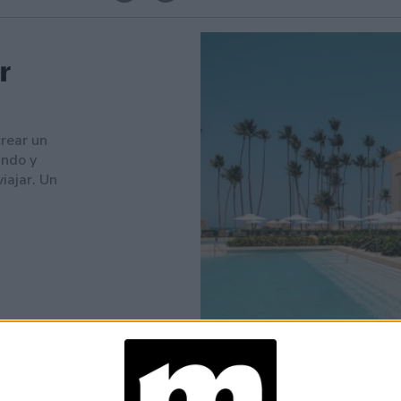
r
crear un
undo y
viajar. Un