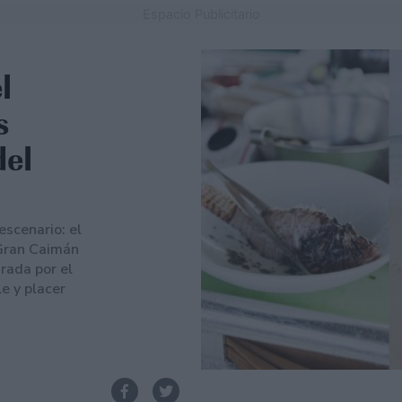
Espacio Publicitario
l
s
del
scenario: el
 Gran Caimán
urada por el
le y placer