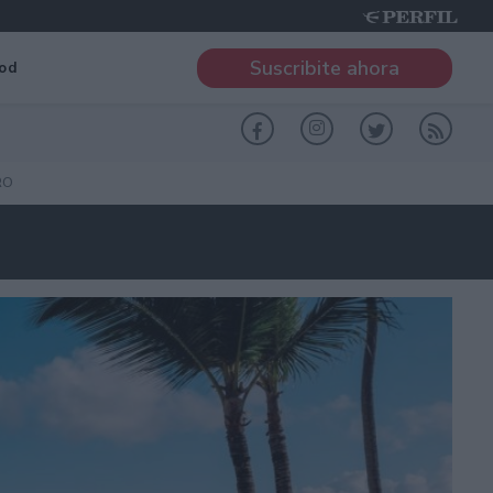
Suscribite ahora
od
RO