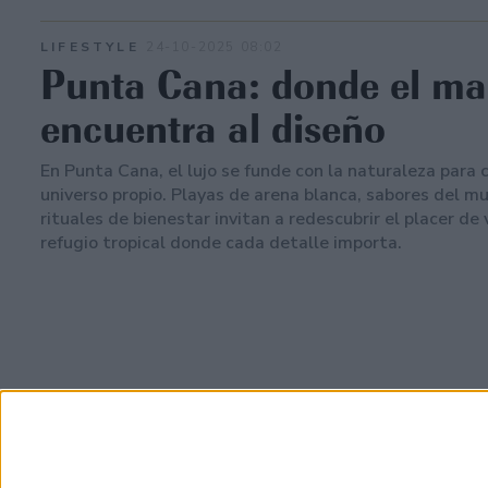
LIFESTYLE
24-10-2025 08:02
Punta Cana: donde el ma
encuentra al diseño
En Punta Cana, el lujo se funde con la naturaleza para 
universo propio. Playas de arena blanca, sabores del m
rituales de bienestar invitan a redescubrir el placer de 
refugio tropical donde cada detalle importa.