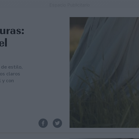
Espacio Publicitario
uras:
el
 de estilo,
os claros
l y con