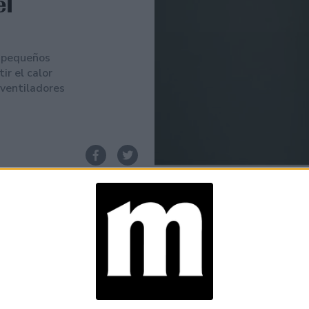
el
y pequeños
r el calor
 ventiladores
Espacio Publicitario