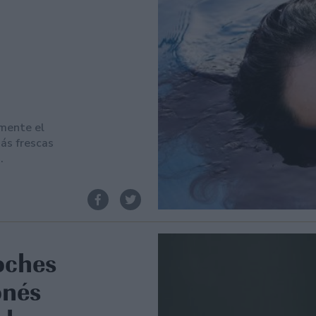
amente el
ás frescas
.
oches
onés