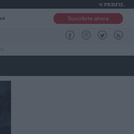
Suscribite ahora
od
RO