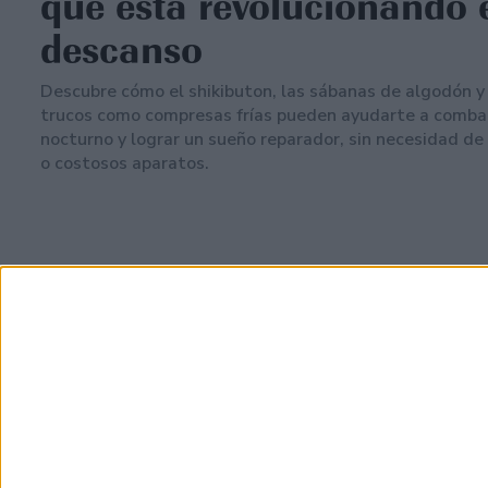
que está revolucionando 
descanso
Descubre cómo el shikibuton, las sábanas de algodón 
trucos como compresas frías pueden ayudarte a combati
nocturno y lograr un sueño reparador, sin necesidad de
o costosos aparatos.