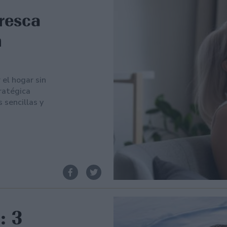
resca
n
el hogar sin
ratégica
 sencillas y
: 3