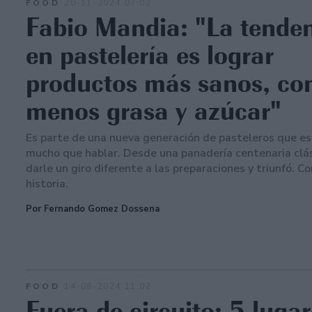
FOOD
20-11-2024 07:02
Fabio Mandia: "La tende
en pastelería es lograr
productos más sanos, co
menos grasa y azúcar"
Es parte de una nueva generación de pasteleros que e
mucho que hablar. Desde una panadería centenaria clá
darle un giro diferente a las preparaciones y triunfó. C
historia.
Por Fernando Gomez Dossena
FOOD
14-08-2024 11:02
Fuera de circuito: 5 luga