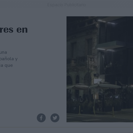
Espacio Publicitario
res en
 una
pañola y
ia que