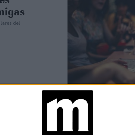
migas
lares del