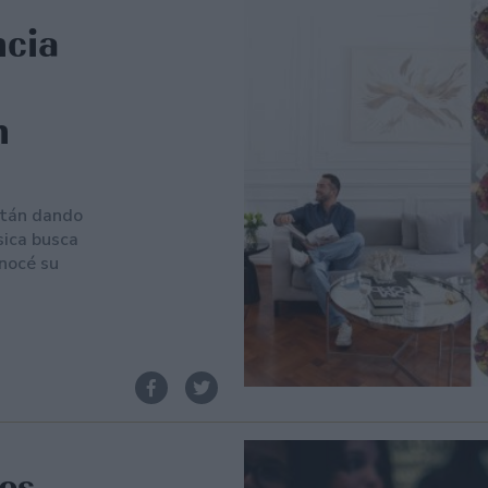
ncia
n
stán dando
sica busca
onocé su
res