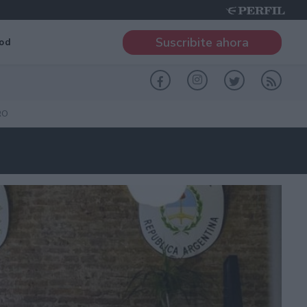
Suscribite ahora
od
RO