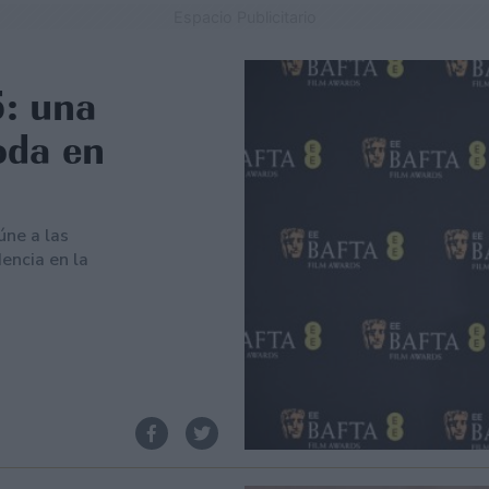
Espacio Publicitario
: una
oda en
úne a las
encia en la