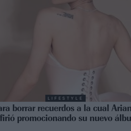
LIFESTYLE
ara borrar recuerdos a la cual Ari
efirió promocionando su nuevo álb