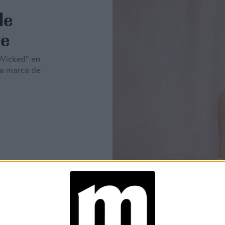
de
ce
"Wicked" en
da marca de