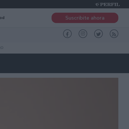
Suscribite ahora
od
RO