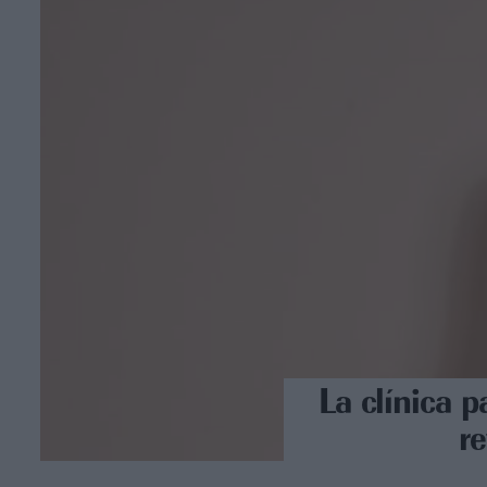
La clínica p
r