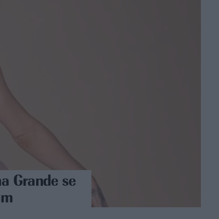
ana Grande se
um