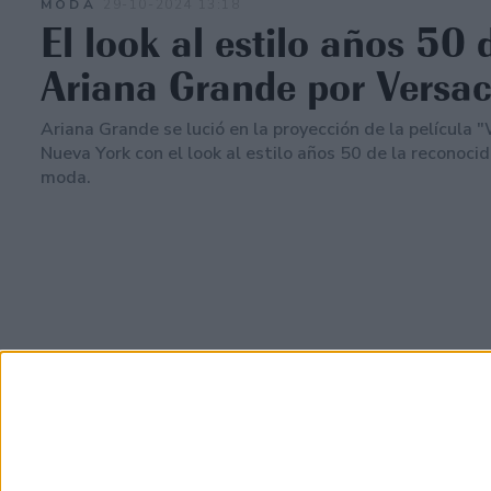
MODA
29-10-2024 13:18
El look al estilo años 50 
Ariana Grande por Versa
Ariana Grande se lució en la proyección de la película 
Nueva York con el look al estilo años 50 de la reconoci
moda.