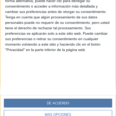
forma alternativa, puede hacer clic para denegar su
MODA
09-11-2025 06:02
consentimiento o acceder a información más detallada y
Hæder presenta “Sobremesa”: el
cambiar sus preferencias antes de otorgar su consentimiento.
poder afectivo de la memoria en una
Tenga en cuenta que algún procesamiento de sus datos
locación histórica
personales puede no requerir de su consentimiento, pero usted
tiene el derecho de rechazar tal procesamiento. Sus
En la Casa Estudio María Fux, Hæder presentó una acción
preferencias se aplicarán solo a este sitio web. Puede cambiar
performática que reconfigura el pasado a través de la
sus preferencias o retirar su consentimiento en cualquier
materia. Una sobremesa extendida donde los recuerdos,
momento volviendo a este sitio y haciendo clic en el botón
los cuerpos y los textiles encuentran una nueva voz.
"Privacidad" en la parte inferior de la página web.
DE ACUERDO
MÁS OPCIONES