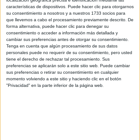
localización geográfica precisa e identificación mediante las
características de dispositivos. Puede hacer clic para otorgarnos
su consentimiento a nosotros y a nuestros 1733 socios para
que llevemos a cabo el procesamiento previamente descrito. De
forma alternativa, puede hacer clic para denegar su
consentimiento o acceder a información más detallada y
cambiar sus preferencias antes de otorgar su consentimiento.
MODA
06-03-2025 10:59
Tenga en cuenta que algún procesamiento de sus datos
Letizia Ortiz crea look fácil de replicar
personales puede no requerir de su consentimiento, pero usted
tiene el derecho de rechazar tal procesamiento. Sus
con campera de cuero roja
preferencias se aplicarán solo a este sitio web. Puede cambiar
La reina de España inspira con un sencillo outfit donde la
sus preferencias o retirar su consentimiento en cualquier
momento volviendo a este sitio y haciendo clic en el botón
prenda protagonista recuerda los años 70.
"Privacidad" en la parte inferior de la página web.
Por Sara González Velásquez