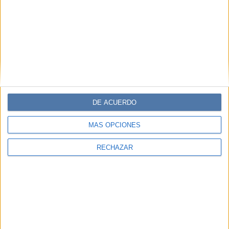
DE ACUERDO
MÁS OPCIONES
RECHAZAR
MODA
09-10-2024 10:29
Mery del Cerro tiene la combinación
perfecta de denim y cuero para las
noches de verano 2025