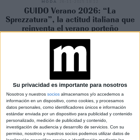
MODA
26-11-2025 18:12
GUIDO Verano 2026: “La
Sprezzatura”, la actitud italiana que
reinventa el verano porteño
GUIDO presenta “La sprezzatura”, su campaña de Verano
2026 inspirada en la elegancia italiana y en la belleza de
lo cotidiano. Una colección con nuevos modelos de
calzado y accesorios que reinterpreta el ADN clásico de
la marca en clave veraniega y contemporánea.
Su privacidad es importante para nosotros
Nosotros y nuestros
socios
almacenamos y/o accedemos a
información en un dispositivo, como cookies, y procesamos
datos personales, como identificadores únicos e información
estándar enviada por un dispositivo para publicidad y contenido
personalizado, medición de publicidad y contenido,
investigación de audiencia y desarrollo de servicios.
Con su
permiso, nosotros y nuestros socios podemos utilizar datos de