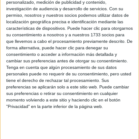
personalizado, medición de publicidad y contenido,
investigación de audiencia y desarrollo de servicios.
Con su
WELLNESS
05-01-2026 18:00
permiso, nosotros y nuestros socios podemos utilizar datos de
Cómo llevar una alimentación
localización geográfica precisa e identificación mediante las
saludable en verano
características de dispositivos. Puede hacer clic para otorgarnos
su consentimiento a nosotros y a nuestros 1733 socios para
En esta época del año, con calor extremo, es importante
que llevemos a cabo el procesamiento previamente descrito. De
no llevar dietas mágicas y restrictivas.
forma alternativa, puede hacer clic para denegar su
consentimiento o acceder a información más detallada y
cambiar sus preferencias antes de otorgar su consentimiento.
Tenga en cuenta que algún procesamiento de sus datos
personales puede no requerir de su consentimiento, pero usted
tiene el derecho de rechazar tal procesamiento. Sus
preferencias se aplicarán solo a este sitio web. Puede cambiar
sus preferencias o retirar su consentimiento en cualquier
momento volviendo a este sitio y haciendo clic en el botón
"Privacidad" en la parte inferior de la página web.