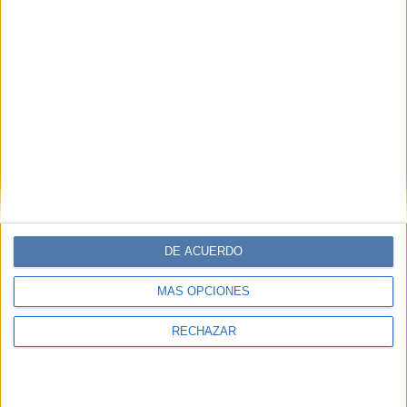
LIFESTYLE
17-04-2025 08:31
7 alimentos clave para mantener tu
hígado sano
El hígado, un actor clave en el equilibrio del cuerpo
humano, es un órgano al que hay que cuidar. Para eso, la
alimentación es una aliada fundamental. Pero entonces,
¿en qué productos conviene enfocarse?
DE ACUERDO
MÁS OPCIONES
RECHAZAR