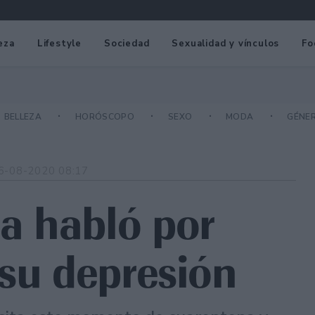
eza
Lifestyle
Sociedad
Sexualidad y vínculos
Fo
BELLEZA
HORÓSCOPO
SEXO
MODA
GÉNE
6-08-2020 08:17
a habló por
 su depresión