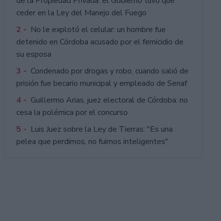
de la Propiedad Privada: el Gobierno tuvo que
ceder en la Ley del Manejo del Fuego
2 -
No le explotó el celular: un hombre fue
detenido en Córdoba acusado por el femicidio de
su esposa
3 -
Condenado por drogas y robo, cuando salió de
prisión fue becario municipal y empleado de Senaf
4 -
Guillermo Arias, juez electoral de Córdoba: no
cesa la polémica por el concurso
5 -
Luis Juez sobre la Ley de Tierras: "Es una
pelea que perdimos, no fuimos inteligentes"