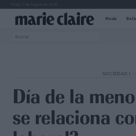
Friday 7 de August de 2026
Moda
Bell
SOCIEDAD |
1
Día de la men
se relaciona co