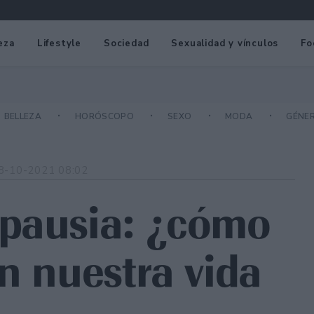
eza
Lifestyle
Sociedad
Sexualidad y vínculos
Fo
BELLEZA
HORÓSCOPO
SEXO
MODA
GÉNE
8-10-2021 08:02
opausia: ¿cómo
n nuestra vida