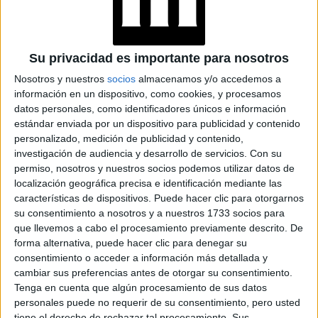
"USTED ESTÁ AQUÍ":
EL INGRESO
PROMEDIO DE LA
MUJER ARGENTINA
Su privacidad es importante para nosotros
EN UN 44% MENOR
QUE EL DE LOS
Nosotros y nuestros
socios
almacenamos y/o accedemos a
HOMBRES
información en un dispositivo, como cookies, y procesamos
datos personales, como identificadores únicos e información
YATAITY DEL
estándar enviada por un dispositivo para publicidad y contenido
PARAGUAY: EL
personalizado, medición de publicidad y contenido,
PROYECTO TEXTIL
investigación de audiencia y desarrollo de servicios.
Con su
QUE RESCATA EL
permiso, nosotros y nuestros socios podemos utilizar datos de
RITO DEL ANGELITO
Y LA MEMORIA
localización geográfica precisa e identificación mediante las
COLECTIVA
características de dispositivos. Puede hacer clic para otorgarnos
su consentimiento a nosotros y a nuestros 1733 socios para
que llevemos a cabo el procesamiento previamente descrito. De
FAKE NEWS E
forma alternativa, puede hacer clic para denegar su
INTELIGENCIA
ARTIFICIAL: POR
consentimiento o acceder a información más detallada y
QUÉ YA NO
cambiar sus preferencias antes de otorgar su consentimiento.
SABEMOS QUÉ ES
Tenga en cuenta que algún procesamiento de sus datos
REAL EN REDES
personales puede no requerir de su consentimiento, pero usted
tiene el derecho de rechazar tal procesamiento. Sus