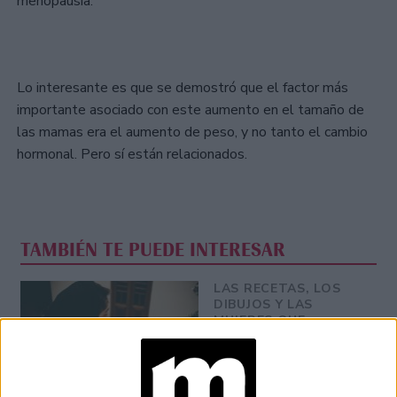
menopausia.
Lo interesante es que se demostró que el factor más
importante asociado con este aumento en el tamaño de
las mamas era el aumento de peso, y no tanto el cambio
hormonal. Pero sí están relacionados.
TAMBIÉN TE PUEDE INTERESAR
LAS RECETAS, LOS
DIBUJOS Y LAS
MUJERES QUE
MANTIENEN VIVO EL
RECUERDO DE IRÁN