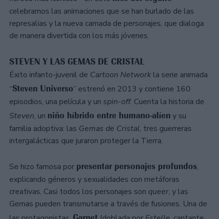
celebramos las animaciones que se han burlado de las
represalias y la nueva camada de personajes, que dialoga
de manera divertida con los más jóvenes.
STEVEN Y LAS GEMAS DE CRISTAL
Éxito infanto-juvenil de
Cartoon Network
la serie animada
Steven Universo
“
” estrenó en 2013 y contiene 160
episodios, una película y un
spin-off
. Cuenta la historia de
niño híbrido entre humano-alíen
Steven
, un
y su
familia adoptiva: las
Gemas de Cristal
, tres guerreras
intergalácticas que juraron proteger la Tierra.
presentar personajes profundos
Se hizo famosa por
,
explicando géneros y sexualidades con metáforas
creativas. Casi todos los personajes son
queer
, y las
Gemas pueden transmutarse a través de fusiones. Una de
Garnet
las protagonistas,
(doblada por
Estelle
, cantante