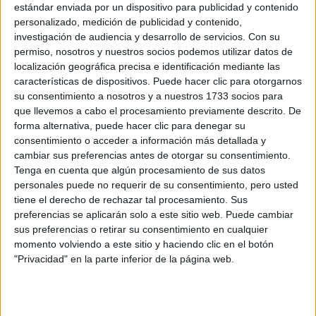
estándar enviada por un dispositivo para publicidad y contenido
sexualidad pero sus historias pueden ser interpretadas
personalizado, medición de publicidad y contenido,
con una inclinación
queer
- como Elsa (
Frozen
), que es reina
investigación de audiencia y desarrollo de servicios.
Con su
sin la necesidad de un rey.
permiso, nosotros y nuestros socios podemos utilizar datos de
localización geográfica precisa e identificación mediante las
características de dispositivos. Puede hacer clic para otorgarnos
TAMBIÉN TE PUEDE INTERESAR
su consentimiento a nosotros y a nuestros 1733 socios para
que llevemos a cabo el procesamiento previamente descrito. De
LAS RECETAS, LOS
forma alternativa, puede hacer clic para denegar su
DIBUJOS Y LAS
consentimiento o acceder a información más detallada y
MUJERES QUE
cambiar sus preferencias antes de otorgar su consentimiento.
MANTIENEN VIVO EL
Tenga en cuenta que algún procesamiento de sus datos
RECUERDO DE IRÁN
personales puede no requerir de su consentimiento, pero usted
tiene el derecho de rechazar tal procesamiento. Sus
preferencias se aplicarán solo a este sitio web. Puede cambiar
"USTED ESTÁ AQUÍ":
sus preferencias o retirar su consentimiento en cualquier
EL INGRESO
PROMEDIO DE LA
momento volviendo a este sitio y haciendo clic en el botón
MUJER ARGENTINA
"Privacidad" en la parte inferior de la página web.
EN UN 44% MENOR
QUE EL DE LOS
HOMBRES