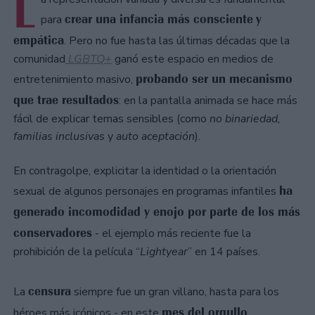
L
crear una infancia más consciente
y
para
empática
. Pero no fue hasta las últimas décadas que la
comunidad
LGBTQ+
ganó este espacio en medios de
probando ser un mecanismo
entretenimiento masivo,
que trae resultados
: en la pantalla animada se hace más
fácil de explicar temas sensibles (como
no binariedad,
familias inclusivas
y
auto aceptación
).
En contragolpe, explicitar la identidad o la orientación
ha
sexual de algunos personajes en programas infantiles
generado incomodidad y enojo por parte de los más
conservadores
- el ejemplo más reciente fue la
prohibición de la película “
Lightyear
” en 14 países.
censura
La
siempre fue un gran villano, hasta para los
mes del orgullo
héroes más icónicos - en este