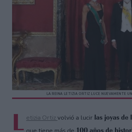
LA REINA LETIZIA ORTIZ LUCE NUEVAMENTE 
L
las joyas de 
etizia Ortiz
volvió a lucir
100 años de histor
que tiene más de