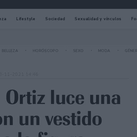
eza
Lifestyle
Sociedad
Sexualidad y vínculos
Fo
BELLEZA
HORÓSCOPO
SEXO
MODA
GÉNE
8-11-2021 14:46
a Ortiz luce una
on un vestido