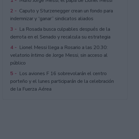
1 -
Murió Jorge Messi, el papá de Lionel Messi
2 -
Caputo y Sturzenegger crean un fondo para
indemnizar y “ganar” sindicatos aliados
3 -
La Rosada busca culpables después de la
derrota en el Senado y recalcula su estrategia
4 -
Lionel Messi llega a Rosario a las 20.30:
velatorio íntimo de Jorge Messi, sin acceso al
público
5 -
Los aviones F 16 sobrevolarán el centro
porteño y el lunes participarán de la celebración
de la Fuerza Aérea