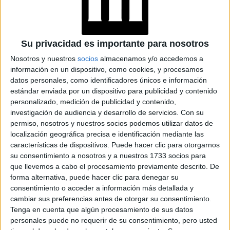
para empoderarnos y saber que desde ahí se puede
construir sino también para encontrar dónde reside nuestra
responsabilidad en este contexto de crisis en el que
estamos viviendo. Dónde claramente es sensato que
Su privacidad es importante para nosotros
nosotros le exijamos más al Estado o la clase política,
Nosotros y nuestros
socios
almacenamos y/o accedemos a
pero también es sensato que nos pensemos a nosotros y
información en un dispositivo, como cookies, y procesamos
nuestros privilegios a
qué podemos aportar desde
datos personales, como identificadores únicos e información
estándar enviada por un dispositivo para publicidad y contenido
cambiar esa realidad
”, sostiene.
personalizado, medición de publicidad y contenido,
investigación de audiencia y desarrollo de servicios.
Con su
permiso, nosotros y nuestros socios podemos utilizar datos de
localización geográfica precisa e identificación mediante las
características de dispositivos. Puede hacer clic para otorgarnos
su consentimiento a nosotros y a nuestros 1733 socios para
que llevemos a cabo el procesamiento previamente descrito. De
forma alternativa, puede hacer clic para denegar su
consentimiento o acceder a información más detallada y
cambiar sus preferencias antes de otorgar su consentimiento.
Tenga en cuenta que algún procesamiento de sus datos
personales puede no requerir de su consentimiento, pero usted