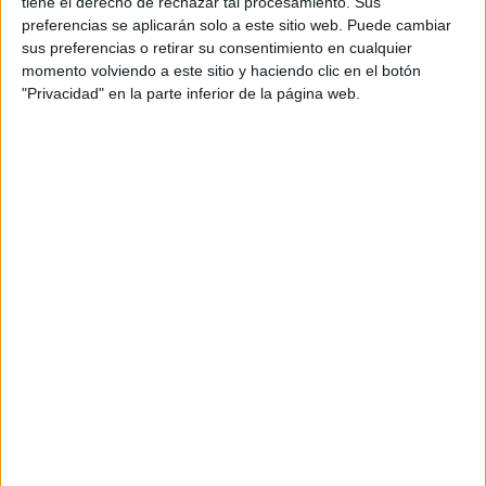
tiene el derecho de rechazar tal procesamiento. Sus
preferencias se aplicarán solo a este sitio web. Puede cambiar
sus preferencias o retirar su consentimiento en cualquier
LA BECA QUE GANÓ INÉS INCLUYE ESTUDIAR EN LA UNIVERSIDAD
momento volviendo a este sitio y haciendo clic en el botón
DE COLUMBIA EN POS DE PROMOVER EL BIEN PÚBLICO Y
"Privacidad" en la parte inferior de la página web.
RESOLVER LOS PROBLEMAS GLOBALES MÁS URGENTES DE LA
SOCIEDAD.
TAMBIÉN TE PUEDE INTERESAR
LAS RECETAS, LOS
DIBUJOS Y LAS
MUJERES QUE
MANTIENEN VIVO EL
RECUERDO DE IRÁN
"USTED ESTÁ AQUÍ":
EL INGRESO
PROMEDIO DE LA
MUJER ARGENTINA
EN UN 44% MENOR
QUE EL DE LOS