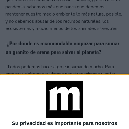
pandemia, sabemos más que nunca que debemos
mantener nuestro medio ambiente lo más natural posible,
y no debemos abusar de los recursos naturales, los
ecosistemas y mucho menos de los animales silvestres.
-¿Por dónde es recomendable empezar para sumar
un granito de arena para salvar al planeta?
-Todos podemos hacer algo e ir sumando mucho. Para
empezar, debemos cuidarnos nosotros mismos y estar
saludables. Al mismo tiempo, tomar acción desde cosas
simples como:
· Recordar y promover en nuestras familias y amigos
que los animales silvestres no son mascotas, ni tampoco
comida para nosotros.
Su privacidad es importante para nosotros