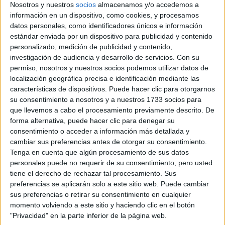
Nosotros y nuestros
socios
almacenamos y/o accedemos a
TAMBIÉN TE PUEDE INTERESAR
información en un dispositivo, como cookies, y procesamos
datos personales, como identificadores únicos e información
LAS RECETAS, LOS
estándar enviada por un dispositivo para publicidad y contenido
DIBUJOS Y LAS
personalizado, medición de publicidad y contenido,
MUJERES QUE
MANTIENEN VIVO EL
investigación de audiencia y desarrollo de servicios.
Con su
RECUERDO DE IRÁN
permiso, nosotros y nuestros socios podemos utilizar datos de
localización geográfica precisa e identificación mediante las
características de dispositivos. Puede hacer clic para otorgarnos
"USTED ESTÁ AQUÍ":
su consentimiento a nosotros y a nuestros 1733 socios para
EL INGRESO
que llevemos a cabo el procesamiento previamente descrito. De
PROMEDIO DE LA
forma alternativa, puede hacer clic para denegar su
MUJER ARGENTINA
consentimiento o acceder a información más detallada y
EN UN 44% MENOR
cambiar sus preferencias antes de otorgar su consentimiento.
QUE EL DE LOS
HOMBRES
Tenga en cuenta que algún procesamiento de sus datos
personales puede no requerir de su consentimiento, pero usted
tiene el derecho de rechazar tal procesamiento. Sus
YATAITY DEL
preferencias se aplicarán solo a este sitio web. Puede cambiar
PARAGUAY: EL
PROYECTO TEXTIL
sus preferencias o retirar su consentimiento en cualquier
QUE RESCATA EL
momento volviendo a este sitio y haciendo clic en el botón
RITO DEL ANGELITO
"Privacidad" en la parte inferior de la página web.
Y LA MEMORIA