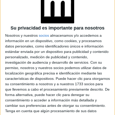
mujeres estamos inmersas en un sistema de desigualdad,
en el que intentan dominarnos.
En lo que va de marzo, aquí en España mataron a seis
mujeres, fueron asesinadas por sus parejas o ex parejas. A
Su privacidad es importante para nosotros
finales del 2021 había cerca de 70.000 con seguimiento
Nosotros y nuestros
socios
almacenamos y/o accedemos a
policial por amenaza de violencia machista, y 676 menores
información en un dispositivo, como cookies, y procesamos
que corrían el mismo riesgo. Sin mencionar que en la
datos personales, como identificadores únicos e información
mayoría de los casos de violencia de género, las víctimas
estándar enviada por un dispositivo para publicidad y contenido
personalizado, medición de publicidad y contenido,
no se animan a denunciar a su agresor.
investigación de audiencia y desarrollo de servicios.
Con su
permiso, nosotros y nuestros socios podemos utilizar datos de
localización geográfica precisa e identificación mediante las
características de dispositivos. Puede hacer clic para otorgarnos
su consentimiento a nosotros y a nuestros 1733 socios para
que llevemos a cabo el procesamiento previamente descrito. De
forma alternativa, puede hacer clic para denegar su
consentimiento o acceder a información más detallada y
cambiar sus preferencias antes de otorgar su consentimiento.
Tenga en cuenta que algún procesamiento de sus datos