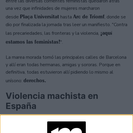
entre las diversas corrientes feministas quedaron atrás
una vez que infinidades de mujeres marcharon
Plaça Universitat
Arc de Triomf
desde
hasta
, donde se
dio por finalizada la jornada tras leer un manifiesto. "Contra
¡aquí
las precariedades, las fronteras y la violencia,
estamos las feministas!
".
La marea morada tomó las principales calles de Barcelona
y allí eran todas hermanas, amigas y sororas. Porque en
definitiva, todas estuvieron allí pidiendo lo mismo al
derechos.
unísono:
Violencia machista en
España
La violencia machista sigue siendo uno de los principales
motivos por los que se marcha y la evidencia de que las