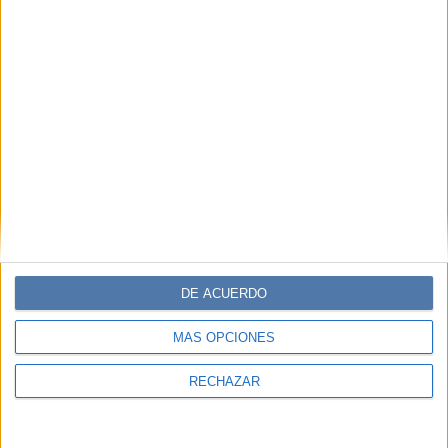
VICCO GARCÍA
Periodista especializada en moda, belleza y lifestyle.
Nerd del SEO y cazadora de tendencias nata.
Comentarios
DE ACUERDO
MÁS OPCIONES
RECHAZAR