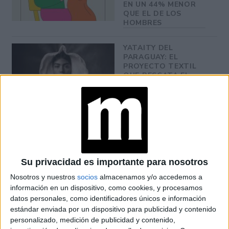
EN UN 44% MENOR
QUE EL DE LOS
HOMBRES
YATAITY DEL
PARAGUAY: EL
PROYECTO TEXTIL
QUE RESCATA EL
RITO DEL ANGELITO
Y LA MEMORIA
COLECTIVA
FAKE NEWS E
INTELIGENCIA
ARTIFICIAL: POR
QUÉ YA NO
Su privacidad es importante para nosotros
SABEMOS QUÉ ES
REAL EN REDES
Nosotros y nuestros
socios
almacenamos y/o accedemos a
información en un dispositivo, como cookies, y procesamos
datos personales, como identificadores únicos e información
estándar enviada por un dispositivo para publicidad y contenido
Según cálculos privados, la compañía podría reducir sus
personalizado, medición de publicidad y contenido,