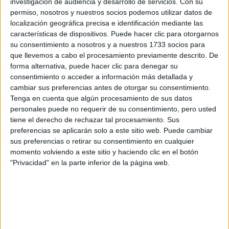
investigación de audiencia y desarrollo de servicios.
Con su
gastos de capital entre un 30% y un 35% este año,
permiso, nosotros y nuestros socios podemos utilizar datos de
retrasando además varias aperturas y renovaciones de
localización geográfica precisa e identificación mediante las
Sephora
tiendas. Ya en los Estados Unidos, la cadena
características de dispositivos. Puede hacer clic para otorgarnos
su consentimiento a nosotros y a nuestros 1733 socios para
(otro de sus grandes activos)
despidió a más de 3 mil
que llevemos a cabo el procesamiento previamente descrito. De
alrededor del 30% del personal
personas,
de la
forma alternativa, puede hacer clic para denegar su
cadena, a principios de abril.
consentimiento o acceder a información más detallada y
cambiar sus preferencias antes de otorgar su consentimiento.
Tenga en cuenta que algún procesamiento de sus datos
En este contexto, no es un dato menor la reciente
personales puede no requerir de su consentimiento, pero usted
Antoine Arnault (uno de los
aparición pública de
tiene el derecho de rechazar tal procesamiento. Sus
principales herederos del conglomerado y su actual
preferencias se aplicarán solo a este sitio web. Puede cambiar
sus preferencias o retirar su consentimiento en cualquier
jefe de comunicación)
que en una entrevista televisiva
momento volviendo a este sitio y haciendo clic en el botón
muy pesimista
se mostró
sobre la posibilidad de que los
"Privacidad" en la parte inferior de la página web.
desfiles y semanas de moda pudieran tener lugar en
septiembre próximo.