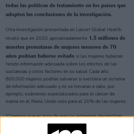
todas las políticas de tratamiento en los países que
adopten las conclusiones de la investigación.
Otra investigación presentada en Lancet Global Health
1.5 millones de
reveló que en 2020, aproximadamente
muertes prematuras de mujeres menores de 70
años podrían haberse evitado
si las mujeres hubieran
tenido información adecuada sobre los efectos de las
sustancias y otros factores en su salud. Cada año,
800,000 mujeres podrían salvarse si existiera un sistema
de información adecuado y no se llevaran a cabo, por
ejemplo, exámenes especializados para el cáncer de
mama en el Reino Unido solo para el 20% de las mujeres.
"Creemos que es hora de que los gobiernos desarrollen
políticas basadas en el género y eduquen al público sobre
alcohol y el tabaco"
factores como el
, dijo la