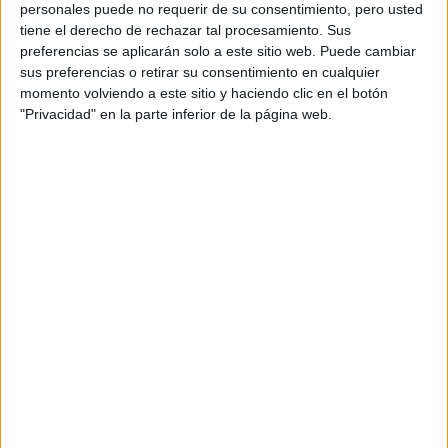
RECUERDO DE IRÁN
personales puede no requerir de su consentimiento, pero usted
tiene el derecho de rechazar tal procesamiento. Sus
preferencias se aplicarán solo a este sitio web. Puede cambiar
"USTED ESTÁ AQUÍ":
sus preferencias o retirar su consentimiento en cualquier
EL INGRESO
momento volviendo a este sitio y haciendo clic en el botón
PROMEDIO DE LA
"Privacidad" en la parte inferior de la página web.
MUJER ARGENTINA
EN UN 44% MENOR
QUE EL DE LOS
HOMBRES
YATAITY DEL
PARAGUAY: EL
PROYECTO TEXTIL
QUE RESCATA EL
RITO DEL ANGELITO
Y LA MEMORIA
COLECTIVA
FAKE NEWS E
INTELIGENCIA
ARTIFICIAL: POR
QUÉ YA NO