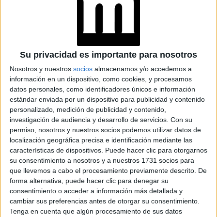
vicepresidenta del comité mencionado anteriormente, la
Dra. Isabelle Soerjomataram.
Cada vez más científicos afirman sin rodeos que el género
Su privacidad es importante para nosotros
debe ser tenido en cuenta de inmediato cuando una
persona busca ayuda médica (como ocurre con la medicina
Nosotros y nuestros
socios
almacenamos y/o accedemos a
información en un dispositivo, como cookies, y procesamos
de género) y presionan desde sus posiciones para realizar
datos personales, como identificadores únicos e información
los cambios necesarios en el sistema de salud.
estándar enviada por un dispositivo para publicidad y contenido
personalizado, medición de publicidad y contenido,
Campañas contra el cáncer
investigación de audiencia y desarrollo de servicios.
Con su
permiso, nosotros y nuestros socios podemos utilizar datos de
de mama
localización geográfica precisa e identificación mediante las
características de dispositivos. Puede hacer clic para otorgarnos
su consentimiento a nosotros y a nuestros 1731 socios para
TAMBIÉN TE PUEDE INTERESAR
que llevemos a cabo el procesamiento previamente descrito. De
forma alternativa, puede hacer clic para denegar su
LAS RECETAS, LOS
consentimiento o acceder a información más detallada y
DIBUJOS Y LAS
MUJERES QUE
cambiar sus preferencias antes de otorgar su consentimiento.
MANTIENEN VIVO EL
Tenga en cuenta que algún procesamiento de sus datos