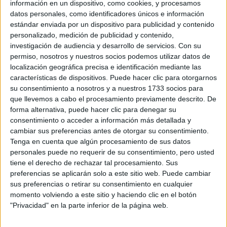
información en un dispositivo, como cookies, y procesamos
DISFRUTARLOS AL
MÁXIMO
datos personales, como identificadores únicos e información
estándar enviada por un dispositivo para publicidad y contenido
personalizado, medición de publicidad y contenido,
GENERACIÓN Z: DEL
investigación de audiencia y desarrollo de servicios.
Con su
GHOSTING A LAS
permiso, nosotros y nuestros socios podemos utilizar datos de
BEIGE FLAGS
localización geográfica precisa e identificación mediante las
características de dispositivos. Puede hacer clic para otorgarnos
su consentimiento a nosotros y a nuestros 1733 socios para
que llevemos a cabo el procesamiento previamente descrito. De
forma alternativa, puede hacer clic para denegar su
FORTALECER LA
consentimiento o acceder a información más detallada y
RELACIÓN EN
PAREJA: LA CLAVE
cambiar sus preferencias antes de otorgar su consentimiento.
DE LAS
Tenga en cuenta que algún procesamiento de sus datos
CONVERSACIONES
personales puede no requerir de su consentimiento, pero usted
INCÓMODAS
tiene el derecho de rechazar tal procesamiento. Sus
preferencias se aplicarán solo a este sitio web. Puede cambiar
sus preferencias o retirar su consentimiento en cualquier
momento volviendo a este sitio y haciendo clic en el botón
la actividad sexual con
En cuanto a los beneficios,
"Privacidad" en la parte inferior de la página web.
frecuencia ayuda a la inteligencia
mejora la
, ya que