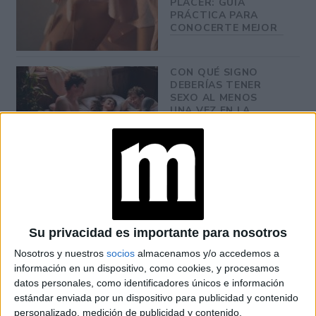
PLACER: GUÍA
PRÁCTICA PARA
CONOCERTE MEJOR
CON QUÉ SIGNO
DEBERÍAS TENER
SEXO AL MENOS
UNA VEZ EN LA
VIDA, SEGÚN EL
ZODIACO
RECORDANDO LA
PRENDA ARGENTINA
EN AND JUST LIKE
THAT QUE ESTE
INVIERNO PODRÁS
Su privacidad es importante para nosotros
LLEVAR
Nosotros y nuestros
socios
almacenamos y/o accedemos a
información en un dispositivo, como cookies, y procesamos
datos personales, como identificadores únicos e información
Pues bien, algunos dicen que el humor es clave en la
estándar enviada por un dispositivo para publicidad y contenido
personalizado, medición de publicidad y contenido,