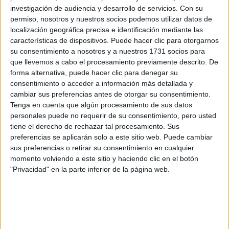
kokigami
pareja, y el
parece una buena técnica para
investigación de audiencia y desarrollo de servicios.
Con su
desenvolvernos y jugar un poco con nuestro compañero.
permiso, nosotros y nuestros socios podemos utilizar datos de
Quizás hasta soltemos algunas carcajadas que romperán
localización geográfica precisa e identificación mediante las
el hielo y disfrutaremos del acto más relajadas y hasta
características de dispositivos. Puede hacer clic para otorgarnos
quizás gocemos de
orgasmos
más fuertes.
su consentimiento a nosotros y a nuestros 1731 socios para
que llevemos a cabo el procesamiento previamente descrito. De
forma alternativa, puede hacer clic para denegar su
La historia detrás de esta
consentimiento o acceder a información más detallada y
extravagante práctica
cambiar sus preferencias antes de otorgar su consentimiento.
Tenga en cuenta que algún procesamiento de sus datos
La mayoría de los historiadores apuntan a que el
personales puede no requerir de su consentimiento, pero usted
tiene el derecho de rechazar tal procesamiento. Sus
kokigami
surgió en el siglo VII y que era practicado por la
preferencias se aplicarán solo a este sitio web. Puede cambiar
clase alta nipona y la aristocracia. Sin embargo,
sus preferencias o retirar su consentimiento en cualquier
aparentemente el pene ha sido venerado durante siglos
momento volviendo a este sitio y haciendo clic en el botón
"Privacidad" en la parte inferior de la página web.
Shunga
en la cultura oriental, de hecho las
son unas
estampas japonesas con motivos eróticos, que terminaron
por popularizar el kokigami.