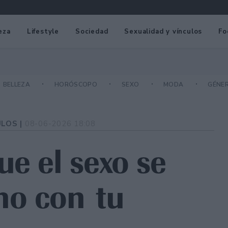
eza
Lifestyle
Sociedad
Sexualidad y vínculos
Fo
BELLEZA
HORÓSCOPO
SEXO
MODA
GÉNE
ULOS |
08-06-2026 18:08
ue el sexo se
no con tu