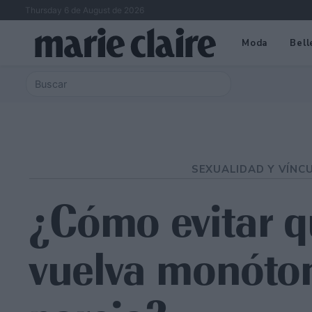
Thursday 6 de August de 2026
Moda
Bell
SEXUALIDAD Y VÍNC
¿Cómo evitar q
vuelva monóto