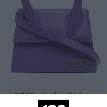
Una tonalidad que también está relacionada al
mundo espiritual - es de hecho un azul con un toque de
rojo que lo connota en la paleta del púrpura -tan tranquilo