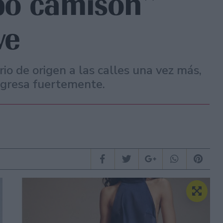
ipo camisón”
ve
io de origen a las calles una vez más,
egresa fuertemente.