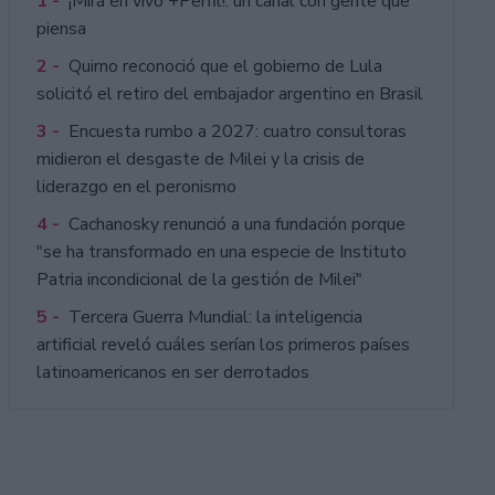
1 -
¡Mirá en vivo +Perfil!: un canal con gente que
piensa
2 -
Quirno reconoció que el gobierno de Lula
solicitó el retiro del embajador argentino en Brasil
3 -
Encuesta rumbo a 2027: cuatro consultoras
midieron el desgaste de Milei y la crisis de
liderazgo en el peronismo
4 -
Cachanosky renunció a una fundación porque
"se ha transformado en una especie de Instituto
Patria incondicional de la gestión de Milei"
5 -
Tercera Guerra Mundial: la inteligencia
artificial reveló cuáles serían los primeros países
latinoamericanos en ser derrotados