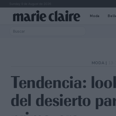
Sunday 9 de August de 2026
Moda
Bell
MODA |
13-
Tendencia: loo
del desierto pa