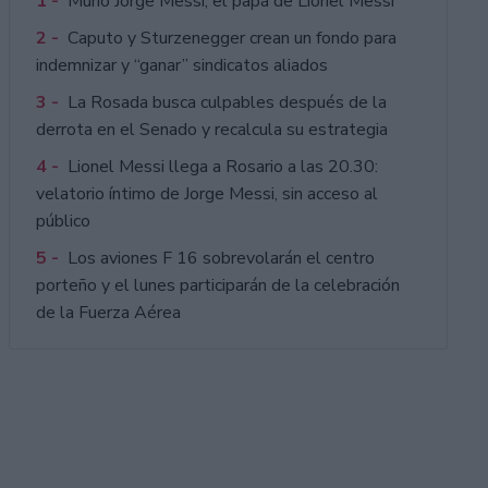
1 -
Murió Jorge Messi, el papá de Lionel Messi
2 -
Caputo y Sturzenegger crean un fondo para
indemnizar y “ganar” sindicatos aliados
3 -
La Rosada busca culpables después de la
derrota en el Senado y recalcula su estrategia
4 -
Lionel Messi llega a Rosario a las 20.30:
velatorio íntimo de Jorge Messi, sin acceso al
público
5 -
Los aviones F 16 sobrevolarán el centro
porteño y el lunes participarán de la celebración
de la Fuerza Aérea