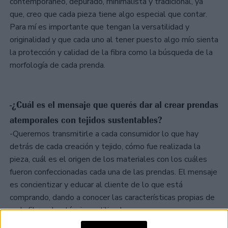
contemporáneo, depurado, minimalista y tradicional, ya
que, creo que cada pieza tiene algo especial que contar.
Para mí es importante que tengan la versatilidad y
originalidad y que cada uno al tener puesto algo mío sienta
la protección y calidad de la fibra como la búsqueda de la
morfología de cada prenda.
-¿Cuál es el mensaje que querés dar al crear prendas
atemporales con tejidos sustentables?
-Queremos transmitirle a cada consumidor lo que hay
detrás de cada creación y tejido, cómo fue realizada la
pieza, cuál es el origen de los materiales con los cuáles
fueron confeccionadas cada una de las prendas. El mensaje
es concientizar y educar al cliente de lo que está
comprando, dando a conocer las características propias de
cada fibra y las técnicas utilizadas.