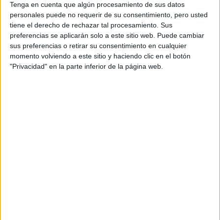
Tenga en cuenta que algún procesamiento de sus datos
CONOCÉ EL
personales puede no requerir de su consentimiento, pero usted
ACCESORIO QUE
tiene el derecho de rechazar tal procesamiento. Sus
CUIDA TU PELO Y
preferencias se aplicarán solo a este sitio web. Puede cambiar
LEVANTA TU
sus preferencias o retirar su consentimiento en cualquier
OUTFIT EN
momento volviendo a este sitio y haciendo clic en el botón
INSTANTES
"Privacidad" en la parte inferior de la página web.
-¿De dónde nace el deseo de trabajar con artesanos
locales?
-Cuando decidí volver a la Argentina, sentí que el tejido y
la artesanía era como contar una parte de mi historia.
Decidí crear este grupo de hombres y mujeres para que me
acompañen en esta aventura porque siento que en cada
trama hay un pedacito de la historia de estos artesanos.
Con cada artesano trabajo una técnica en particular. Con
los hombres, por ejemplo, trabajamos la técnica de telar