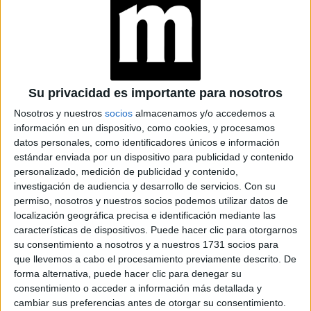
TAMBIÉN TE PUEDE INTERESAR
JEANS
ACAMPANADOS DE
REGRESO: IDEAS DE
LOOKS CON
Su privacidad es importante para nosotros
BÁSICOS
Nosotros y nuestros
socios
almacenamos y/o accedemos a
información en un dispositivo, como cookies, y procesamos
LOOKS BÁSICOS
datos personales, como identificadores únicos e información
CON JEANS ANCHOS
estándar enviada por un dispositivo para publicidad y contenido
PARA CERRAR EL
personalizado, medición de publicidad y contenido,
INVIERNO 2026
investigación de audiencia y desarrollo de servicios.
Con su
permiso, nosotros y nuestros socios podemos utilizar datos de
localización geográfica precisa e identificación mediante las
características de dispositivos. Puede hacer clic para otorgarnos
CONOCÉ A ESTAS
su consentimiento a nosotros y a nuestros 1731 socios para
CINCO MUJERES
LATINAS QUE
que llevemos a cabo el procesamiento previamente descrito. De
TRANSFORMAN LA
forma alternativa, puede hacer clic para denegar su
MODA DE LA
consentimiento o acceder a información más detallada y
REGIÓN
cambiar sus preferencias antes de otorgar su consentimiento.