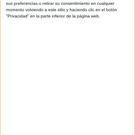
INSTANTES
sus preferencias o retirar su consentimiento en cualquier
momento volviendo a este sitio y haciendo clic en el botón
"Privacidad" en la parte inferior de la página web.
Una vez que ya los tengas ubicados los unís
mediante un pequeño ganchito que tienen los
gemelos
vas a conseguir al instante
, y de esta manera
reducir el talle de
tus jeans.
¿Dónde puedo comprar los "ositos clip"?
lo podes
Este truco para ajustar la cintura de tu
jean
conseguir en mercerías o tiendas de costura, vienen
diferentes modelos y diseños, con forma de ositos y
otros animales.
ML