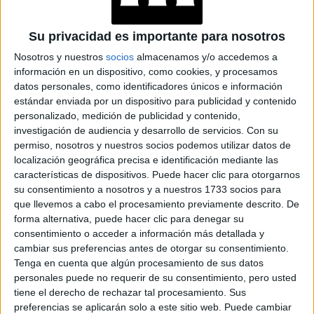
LOOKS CON
BÁSICOS
Su privacidad es importante para nosotros
Nosotros y nuestros
socios
almacenamos y/o accedemos a
LOOKS BÁSICOS
información en un dispositivo, como cookies, y procesamos
CON JEANS ANCHOS
PARA CERRAR EL
datos personales, como identificadores únicos e información
INVIERNO 2026
estándar enviada por un dispositivo para publicidad y contenido
personalizado, medición de publicidad y contenido,
investigación de audiencia y desarrollo de servicios.
Con su
permiso, nosotros y nuestros socios podemos utilizar datos de
CONOCÉ A ESTAS
localización geográfica precisa e identificación mediante las
CINCO MUJERES
características de dispositivos. Puede hacer clic para otorgarnos
LATINAS QUE
su consentimiento a nosotros y a nuestros 1733 socios para
TRANSFORMAN LA
que llevemos a cabo el procesamiento previamente descrito. De
MODA DE LA
REGIÓN
forma alternativa, puede hacer clic para denegar su
consentimiento o acceder a información más detallada y
cambiar sus preferencias antes de otorgar su consentimiento.
CONOCÉ EL
Tenga en cuenta que algún procesamiento de sus datos
ACCESORIO QUE
CUIDA TU PELO Y
personales puede no requerir de su consentimiento, pero usted
LEVANTA TU
tiene el derecho de rechazar tal procesamiento. Sus
OUTFIT EN
preferencias se aplicarán solo a este sitio web. Puede cambiar