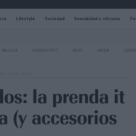
eza
Lifestyle
Sociedad
Sexualidad y vínculos
Fo
BELLEZA
HORÓSCOPO
SEXO
MODA
GÉNE
08-2020 10:12
os: la prenda it
a (y accesorios