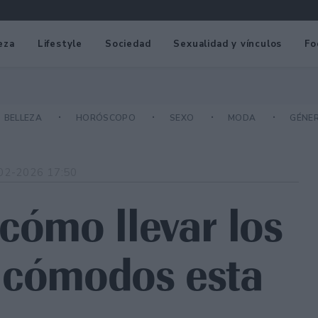
eza
Lifestyle
Sociedad
Sexualidad y vínculos
Fo
BELLEZA
HORÓSCOPO
SEXO
MODA
GÉNE
02-2026 17:50
cómo llevar los
 cómodos esta