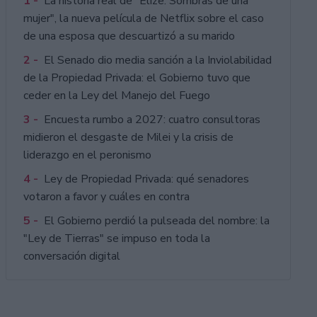
1 -
La historia real de "Elize: Sombras de una
mujer", la nueva película de Netflix sobre el caso
de una esposa que descuartizó a su marido
2 -
El Senado dio media sanción a la Inviolabilidad
de la Propiedad Privada: el Gobierno tuvo que
ceder en la Ley del Manejo del Fuego
3 -
Encuesta rumbo a 2027: cuatro consultoras
midieron el desgaste de Milei y la crisis de
liderazgo en el peronismo
4 -
Ley de Propiedad Privada: qué senadores
votaron a favor y cuáles en contra
5 -
El Gobierno perdió la pulseada del nombre: la
"Ley de Tierras" se impuso en toda la
conversación digital