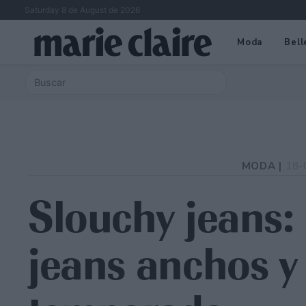
Saturday 8 de August de 2026
Moda
Bell
MODA |
18-
Slouchy jeans: 
jeans anchos y