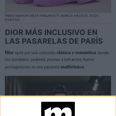
PARIS FASHION WEEK FINALMENTE AVANZA HACÍA EL BODY
POSITIVE
DIOR MÁS INCLUSIVO EN
LAS PASARELAS DE PARÍS
Dior
clásica y romántica
optó por una colección
, donde
los bordados, pedrería, plumas y brillantes fueron
multiétnica
protagonistas en una pasarela
.