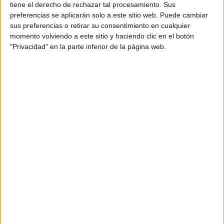
tiene el derecho de rechazar tal procesamiento. Sus
LOS BOCETOS DE
preferencias se aplicarán solo a este sitio web. Puede cambiar
SCHIAPARELLI
sus preferencias o retirar su consentimiento en cualquier
momento volviendo a este sitio y haciendo clic en el botón
"Privacidad" en la parte inferior de la página web.
TAMBIÉN TE PUEDE INTERESAR
CARLOTA
CASIRAGHI FUSIONA
SU PASIÓN HÍPICA
CON LA MODA EN EL
DESFILE DE CHANEL
TODO SOBRE EL
DESFILE DE CHANEL
ALTA COSTURA 2022
KANYE WEST Y JULIA
FOX ELEVAN EL
STREET STYLE DE
LA SEMANA DE LA