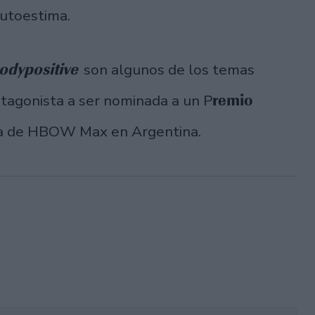
utoestima.
odypositive
son algunos de los temas
remio
otagonista a ser nominada a un P
ma de HBOW Max en Argentina.