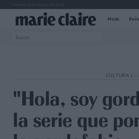
Thursday 6 de August de 2026
Moda
Bell
CULTURA |
0
"Hola, soy gorda
la serie que po