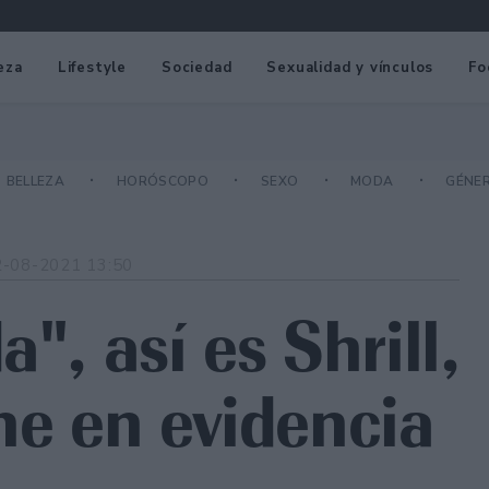
eza
Lifestyle
Sociedad
Sexualidad y vínculos
Fo
BELLEZA
HORÓSCOPO
SEXO
MODA
GÉNE
2-08-2021 13:50
", así es Shrill,
ne en evidencia