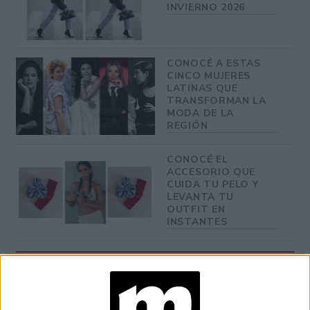
INVIERNO 2026
CONOCÉ A ESTAS
CINCO MUJERES
LATINAS QUE
TRANSFORMAN LA
MODA DE LA
REGIÓN
CONOCÉ EL
ACCESORIO QUE
CUIDA TU PELO Y
LEVANTA TU
OUTFIT EN
INSTANTES
-Las persona de más de 50 años son consideradas
silver por franja etaria, ¿qué te parece que muestren