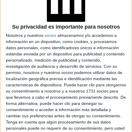
sus canas?
-Me parece que lo más importante es ser auténticos, no
tratar de ser quien uno no es, ni dejarse llevar por ninguna
Su privacidad es importante para nosotros
moda ni mandato, ya sea la de tener que teñirse o tener
Nosotros y nuestros
socios
almacenamos y/o accedemos a
que dejarse las canas, cuando algo es verdadero siempre
información en un dispositivo, como cookies, y procesamos
está bien.
datos personales, como identificadores únicos e información
estándar enviada por un dispositivo para publicidad y contenido
personalizado, medición de publicidad y contenido,
investigación de audiencia y desarrollo de servicios.
Con su
permiso, nosotros y nuestros socios podemos utilizar datos de
localización geográfica precisa e identificación mediante las
características de dispositivos. Puede hacer clic para otorgarnos
su consentimiento a nosotros y a nuestros 1731 socios para
que llevemos a cabo el procesamiento previamente descrito. De
forma alternativa, puede hacer clic para denegar su
consentimiento o acceder a información más detallada y
cambiar sus preferencias antes de otorgar su consentimiento.
Tenga en cuenta que algún procesamiento de sus datos
personales puede no requerir de su consentimiento, pero usted