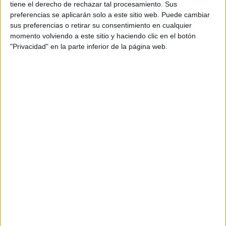
tiene el derecho de rechazar tal procesamiento. Sus
preferencias se aplicarán solo a este sitio web. Puede cambiar
sus preferencias o retirar su consentimiento en cualquier
momento volviendo a este sitio y haciendo clic en el botón
"Privacidad" en la parte inferior de la página web.
POLERA ($900,
SILVANA
) Y CORSÉ ($2000,
ALBANEZ
).
-¿Cuál sería para vos el colmo del mal gusto?
-No creo en el mal gusto, sino en la falta de criterio y de