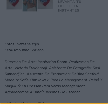
LEVANTA TU
OUTFIT EN
INSTANTES
Fotos: Natasha Ygel.
Estilismo Jimo Soriano.
Dirección De Arte: Inspiration Room. Realización De
Arte: Victoria Fraidenraji. Asistente De Fotografía: Sosi
Samandjian. Asistente De Producción: Delfina Seefeld.
Modelo: Sofía Klimkowski Para Lo Management. Peinó Y
Maquilló: Eli Bressan Para Vardo Management.
Agradecemos Al Jardín Japonés De Escobar.
at Redacción Marie Claire