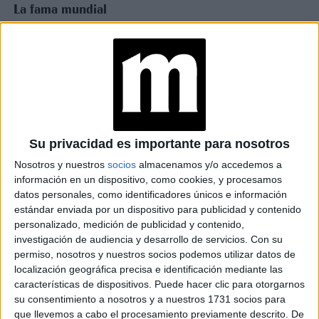
La fama mundial
En 1975, Barrie se mudó a Burnfoot, Hawick. Hoy la
fábrica cuenta con casi 300 empleados. La producción de
las prendas es indudablemente artesanal; cada uno
requiere más de 40 operaciones separadas, la mayoría de
las cuales se realizan a mano. Este respeto por la
tradición también se ilustra en la elección de las materias
Su privacidad es importante para nosotros
primas porque Barrie solo utilizará la mejor fibra de
Nosotros y nuestros
socios
almacenamos y/o accedemos a
cachemire del mercado. Después de ser hilado, el hilo es
información en un dispositivo, como cookies, y procesamos
teñido y enrollado en carretes por expertos en lana
datos personales, como identificadores únicos e información
escocesa. Luego se entregan bobinas de hilo a Barrie y se
estándar enviada por un dispositivo para publicidad y contenido
serializan meticulosamente, ya que no se pueden mezclar
personalizado, medición de publicidad y contenido,
investigación de audiencia y desarrollo de servicios.
Con su
diferentes lotes de hilo debido a un control de color
permiso, nosotros y nuestros socios podemos utilizar datos de
vigilante.
localización geográfica precisa e identificación mediante las
características de dispositivos. Puede hacer clic para otorgarnos
su consentimiento a nosotros y a nuestros 1731 socios para
que llevemos a cabo el procesamiento previamente descrito. De