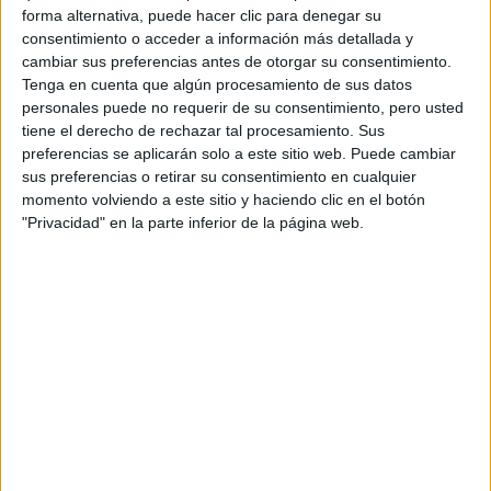
TAMBIÉN TE PUEDE INTERESAR: TODO LO
forma alternativa, puede hacer clic para denegar su
QUE TENÉS QUE SABER SOBRE LA
consentimiento o acceder a información más detallada y
MONOPRENDA
cambiar sus preferencias antes de otorgar su consentimiento.
Tenga en cuenta que algún procesamiento de sus datos
personales puede no requerir de su consentimiento, pero usted
tiene el derecho de rechazar tal procesamiento. Sus
Paso a paso
preferencias se aplicarán solo a este sitio web. Puede cambiar
sus preferencias o retirar su consentimiento en cualquier
La fábrica se divide en diferentes zonas: primero es la sala
momento volviendo a este sitio y haciendo clic en el botón
"Privacidad" en la parte inferior de la página web.
de máquinas donde ocurre el "relleno de la barra": el
trenzado, hecho de antemano, se enhebra en largas barras
de metal, que luego se colocan en la máquina que teje la
prenda. La siguiente sala es donde tiene lugar el
ensamblaje de las cuatro piezas constitutivas de la
prenda. En otra habitación, la prenda se lava en las aguas
muy puras que son características de las fronteras
escocesas y que hacen que la cachemira sea
extremadamente suave al tacto. Justo al lado, nubes de
vapor le dan a la prenda su forma original. Luego viene el