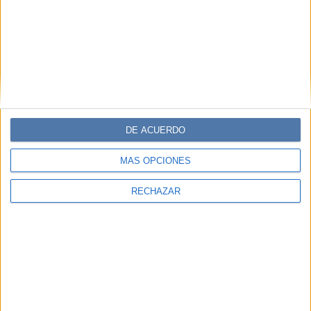
DE ACUERDO
MÁS OPCIONES
RECHAZAR
BODY: ILORA SACO: DUKC PANTALÓN: ALFREDO MARTINEZ