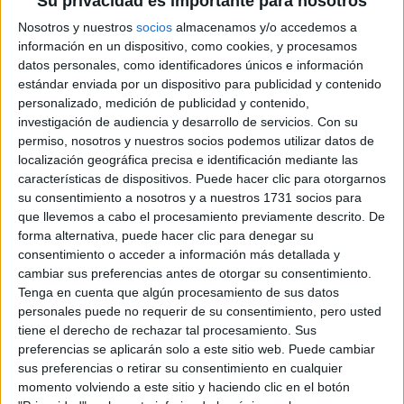
Su privacidad es importante para nosotros
la elección de colores no es la misma
Sin embargo,
Nosotros y nuestros
socios
almacenamos y/o accedemos a
para todos.
información en un dispositivo, como cookies, y procesamos
Para los especialistas, las personas más
datos personales, como identificadores únicos e información
extrovertidas y atrevidas se inclinan por tonos brillantes y
estándar enviada por un dispositivo para publicidad y contenido
llamativos, que hagan juego con su personalidad. Por otro
personalizado, medición de publicidad y contenido,
lado, quienes sean introvertidos o tímidos se decantarán
investigación de audiencia y desarrollo de servicios.
Con su
por tonos fríos, colores pasteles o looks monocromáticos.
permiso, nosotros y nuestros socios podemos utilizar datos de
localización geográfica precisa e identificación mediante las
características de dispositivos. Puede hacer clic para otorgarnos
su consentimiento a nosotros y a nuestros 1731 socios para
que llevemos a cabo el procesamiento previamente descrito. De
forma alternativa, puede hacer clic para denegar su
consentimiento o acceder a información más detallada y
cambiar sus preferencias antes de otorgar su consentimiento.
Tenga en cuenta que algún procesamiento de sus datos
personales puede no requerir de su consentimiento, pero usted
tiene el derecho de rechazar tal procesamiento. Sus
preferencias se aplicarán solo a este sitio web. Puede cambiar
sus preferencias o retirar su consentimiento en cualquier
momento volviendo a este sitio y haciendo clic en el botón