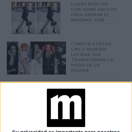
LOOKS BÁSICOS
CON JEANS ANCHOS
PARA CERRAR EL
INVIERNO 2026
CONOCÉ A ESTAS
CINCO MUJERES
LATINAS QUE
TRANSFORMAN LA
MODA DE LA
REGIÓN
CONOCÉ EL
ACCESORIO QUE
CUIDA TU PELO Y
LEVANTA TU
OUTFIT EN
INSTANTES