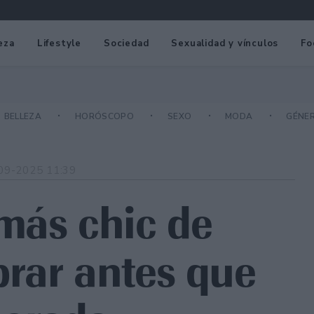
eza
Lifestyle
Sociedad
Sexualidad y vínculos
Fo
BELLEZA
HORÓSCOPO
SEXO
MODA
GÉNE
09-2025 11:39
más chic de
rar antes que