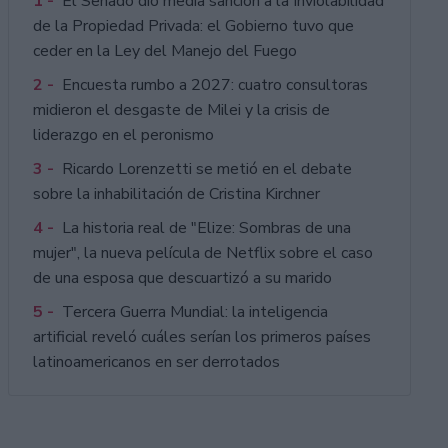
1 -
El Senado dio media sanción a la Inviolabilidad
de la Propiedad Privada: el Gobierno tuvo que
ceder en la Ley del Manejo del Fuego
2 -
Encuesta rumbo a 2027: cuatro consultoras
midieron el desgaste de Milei y la crisis de
liderazgo en el peronismo
3 -
Ricardo Lorenzetti se metió en el debate
sobre la inhabilitación de Cristina Kirchner
4 -
La historia real de "Elize: Sombras de una
mujer", la nueva película de Netflix sobre el caso
de una esposa que descuartizó a su marido
5 -
Tercera Guerra Mundial: la inteligencia
artificial reveló cuáles serían los primeros países
latinoamericanos en ser derrotados