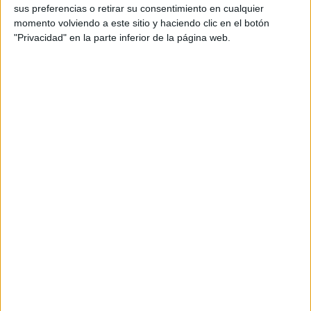
sus preferencias o retirar su consentimiento en cualquier
momento volviendo a este sitio y haciendo clic en el botón
"Privacidad" en la parte inferior de la página web.
JULIANA AWADA INSPIRA CON ESTOS LOOKS TOTAL WHITE PARA
FIN DE AÑO
Para un evento formal la elección de la exprimera dama
terminación asimétrica
fiesta
con una
, es ideal para una
de año nuevo
. Los stilettos altas y de flores, le aportan
el toque de color necesario
al look.