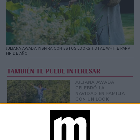
JULIANA AWADA INSPIRA CON ESTOS LOOKS TOTAL WHITE PARA
FIN DE AÑO
TAMBIÉN TE PUEDE INTERESAR
JULIANA AWADA
CELEBRÓ LA
NAVIDAD EN FAMILIA
CON UN LOOK
CASUAL
JULIANA AWADA
TIENE 3 LOOKS
SENCILLOS PARA EL
VERANO QUE