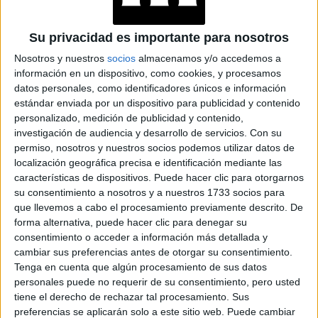
QUERÉS REPLICAR
JULIANA AWADA: DA
Su privacidad es importante para nosotros
UNA LECCIÓN DE
Nosotros y nuestros
socios
almacenamos y/o accedemos a
ESTILO CON SU
VESTIDO BLANCO Y
información en un dispositivo, como cookies, y procesamos
BOLSO DE RAFIA
datos personales, como identificadores únicos e información
estándar enviada por un dispositivo para publicidad y contenido
personalizado, medición de publicidad y contenido,
investigación de audiencia y desarrollo de servicios.
Con su
permiso, nosotros y nuestros socios podemos utilizar datos de
blanco y los tonos
El color crudo va muy bien con el
localización geográfica precisa e identificación mediante las
marrones
, esta propuesta de Awada es perfecta para un
características de dispositivos. Puede hacer clic para otorgarnos
su consentimiento a nosotros y a nuestros 1733 socios para
look casual y fresco
durante el día y la noche.
que llevemos a cabo el procesamiento previamente descrito. De
forma alternativa, puede hacer clic para denegar su
MAXI FALDA FORMAL
consentimiento o acceder a información más detallada y
cambiar sus preferencias antes de otorgar su consentimiento.
Tenga en cuenta que algún procesamiento de sus datos
personales puede no requerir de su consentimiento, pero usted
tiene el derecho de rechazar tal procesamiento. Sus
preferencias se aplicarán solo a este sitio web. Puede cambiar