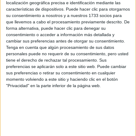
ENCUENTRA CON LA
localización geográfica precisa e identificación mediante las
IA
características de dispositivos. Puede hacer clic para otorgarnos
su consentimiento a nosotros y a nuestros 1733 socios para
que llevemos a cabo el procesamiento previamente descrito. De
JEANS
forma alternativa, puede hacer clic para denegar su
ACAMPANADOS DE
consentimiento o acceder a información más detallada y
REGRESO: IDEAS DE
cambiar sus preferencias antes de otorgar su consentimiento.
LOOKS CON
Tenga en cuenta que algún procesamiento de sus datos
BÁSICOS
personales puede no requerir de su consentimiento, pero usted
tiene el derecho de rechazar tal procesamiento. Sus
preferencias se aplicarán solo a este sitio web. Puede cambiar
LOOKS BÁSICOS
CON JEANS ANCHOS
sus preferencias o retirar su consentimiento en cualquier
PARA CERRAR EL
momento volviendo a este sitio y haciendo clic en el botón
INVIERNO 2026
"Privacidad" en la parte inferior de la página web.