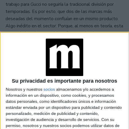
trabajo para Gucci no seguiría la tradicional división por
temporadas. Es por esto, que dos de las marcas más
deseadas del momento confluían en un mismo producto.
Algo inédito en el sector. Porque, al menos en teoría, esta
parece la jugada comercial perfecta, teniendo en cuenta
que ambas firmas pertenecen al conglomerado de
empresas Kering.
TAMBIÉN TE PUEDE INTERESAR
MOM JEANS: EL
Su privacidad es importante para nosotros
MODELO DE DENIM
MÁS FAVORECEDOR
Nosotros y nuestros
socios
almacenamos y/o accedemos a
Y QUE NUNCA PASA
información en un dispositivo, como cookies, y procesamos
DE MODA
datos personales, como identificadores únicos e información
estándar enviada por un dispositivo para publicidad y contenido
personalizado, medición de publicidad y contenido,
TECNOMODA 2026:
investigación de audiencia y desarrollo de servicios.
Con su
CUANDO LA MODA
ARGENTINA SE
permiso, nosotros y nuestros socios podemos utilizar datos de