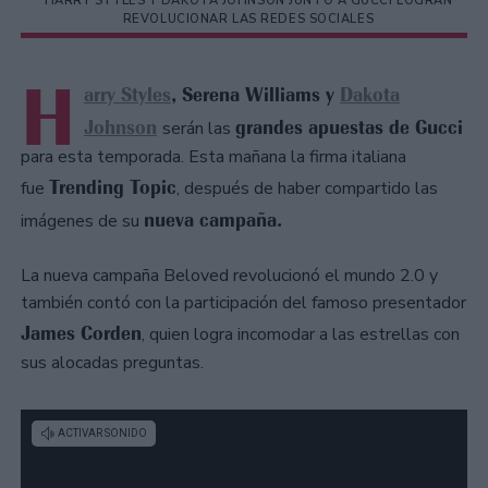
HARRY STYLES Y DAKOTA JOHNSON JUNTO A GUCCI LOGRAN
REVOLUCIONAR LAS REDES SOCIALES
H
arry Styles
, Serena Williams y
Dakota
Johnson
grandes apuestas de Gucci
serán las
para esta temporada. Esta mañana la firma italiana
Trending Topic
fue
, después de haber compartido las
nueva campaña.
imágenes de su
La nueva campaña Beloved revolucionó el mundo 2.0 y
también contó con la participación del famoso presentador
James Corden
, quien logra incomodar a las estrellas con
sus alocadas preguntas.