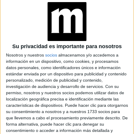
ENCUENTRA CON LA
IA
JEANS
ACAMPANADOS DE
REGRESO: IDEAS DE
LOOKS CON
Su privacidad es importante para nosotros
BÁSICOS
Nosotros y nuestros
socios
almacenamos y/o accedemos a
información en un dispositivo, como cookies, y procesamos
LOOKS BÁSICOS
datos personales, como identificadores únicos e información
CON JEANS ANCHOS
estándar enviada por un dispositivo para publicidad y contenido
PARA CERRAR EL
personalizado, medición de publicidad y contenido,
INVIERNO 2026
investigación de audiencia y desarrollo de servicios.
Con su
permiso, nosotros y nuestros socios podemos utilizar datos de
localización geográfica precisa e identificación mediante las
características de dispositivos. Puede hacer clic para otorgarnos
su consentimiento a nosotros y a nuestros 1733 socios para
que llevemos a cabo el procesamiento previamente descrito. De
Es innegable que el reciente estreno de la
película
forma alternativa, puede hacer clic para denegar su
de Barbie, con Margot Robbie y
Ryan Gosling
como
consentimiento o acceder a información más detallada y