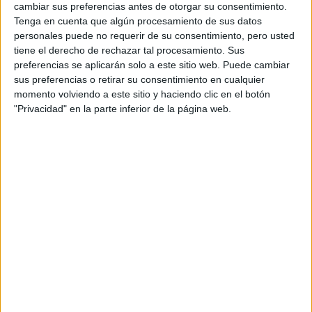
cambiar sus preferencias antes de otorgar su consentimiento.
protagonistas, ha generado un revuelo en la
Tenga en cuenta que algún procesamiento de sus datos
industria de la moda y del
maquillaje
. Puede que sea
personales puede no requerir de su consentimiento, pero usted
una moda momentánea, pero si así es, disfrutémosla y
tiene el derecho de rechazar tal procesamiento. Sus
preferencias se aplicarán solo a este sitio web. Puede cambiar
abracemos el color rosa del que tantas veces hemos
sus preferencias o retirar su consentimiento en cualquier
renegado.
momento volviendo a este sitio y haciendo clic en el botón
"Privacidad" en la parte inferior de la página web.