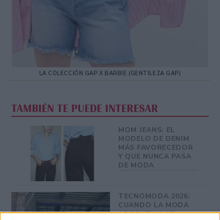
LA COLECCIÓN GAP X BARBIE (GENTILEZA GAP)
TAMBIÉN TE PUEDE INTERESAR
MOM JEANS: EL
MODELO DE DENIM
MÁS FAVORECEDOR
Y QUE NUNCA PASA
DE MODA
TECNOMODA 2026:
CUANDO LA MODA
ARGENTINA SE