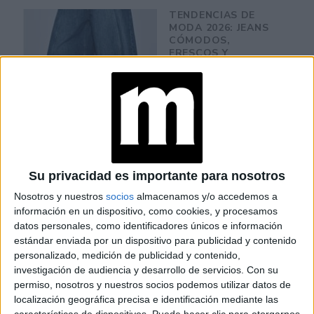
TENDENCIAS DE
MODA 2026: JEANS
CÓMODOS,
FRESCOS Y
FAVORECEDORES
QUE SE VIERON EN
LAS PASARELAS
TREND ALERT DEL
VERANO 2026: LAS
VISERAS SON
SINÓNIMO DE LUJO
SILENCIOSO
Su privacidad es importante para nosotros
Nosotros y nuestros
socios
almacenamos y/o accedemos a
información en un dispositivo, como cookies, y procesamos
TENDENCIAS: LOS
datos personales, como identificadores únicos e información
PANTALONES DEL
estándar enviada por un dispositivo para publicidad y contenido
VERANO EUROPEO
personalizado, medición de publicidad y contenido,
QUE LLEGARON A LA
ARGENTINA
investigación de audiencia y desarrollo de servicios.
Con su
permiso, nosotros y nuestros socios podemos utilizar datos de
localización geográfica precisa e identificación mediante las
características de dispositivos. Puede hacer clic para otorgarnos