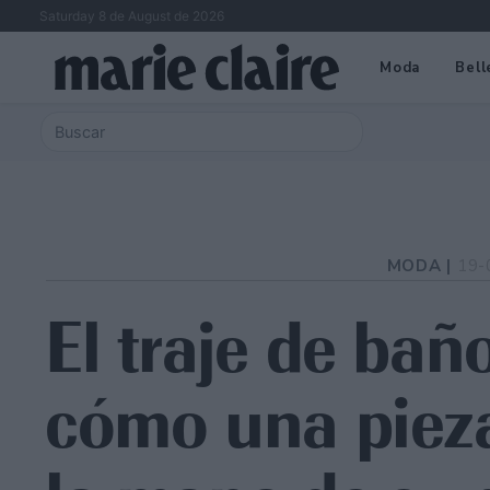
Saturday 8 de August de 2026
Moda
Bell
MODA |
19-
El traje de ba
cómo una pieza