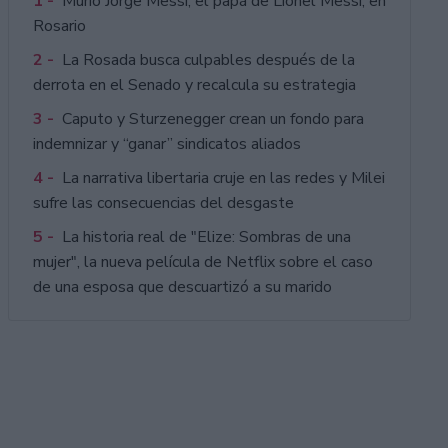
1 -
Murió Jorge Messi, el papá de Lionel Messi, en
Rosario
2 -
La Rosada busca culpables después de la
derrota en el Senado y recalcula su estrategia
3 -
Caputo y Sturzenegger crean un fondo para
indemnizar y “ganar” sindicatos aliados
4 -
La narrativa libertaria cruje en las redes y Milei
sufre las consecuencias del desgaste
5 -
La historia real de "Elize: Sombras de una
mujer", la nueva película de Netflix sobre el caso
de una esposa que descuartizó a su marido