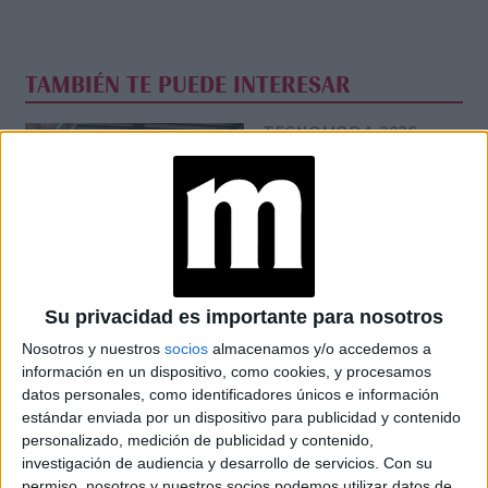
TAMBIÉN TE PUEDE INTERESAR
TECNOMODA 2026:
CUANDO LA MODA
ARGENTINA SE
ENCUENTRA CON LA
IA
JEANS
ACAMPANADOS DE
Su privacidad es importante para nosotros
REGRESO: IDEAS DE
LOOKS CON
Nosotros y nuestros
socios
almacenamos y/o accedemos a
BÁSICOS
información en un dispositivo, como cookies, y procesamos
datos personales, como identificadores únicos e información
estándar enviada por un dispositivo para publicidad y contenido
LOOKS BÁSICOS
personalizado, medición de publicidad y contenido,
CON JEANS ANCHOS
investigación de audiencia y desarrollo de servicios.
Con su
PARA CERRAR EL
INVIERNO 2026
permiso, nosotros y nuestros socios podemos utilizar datos de