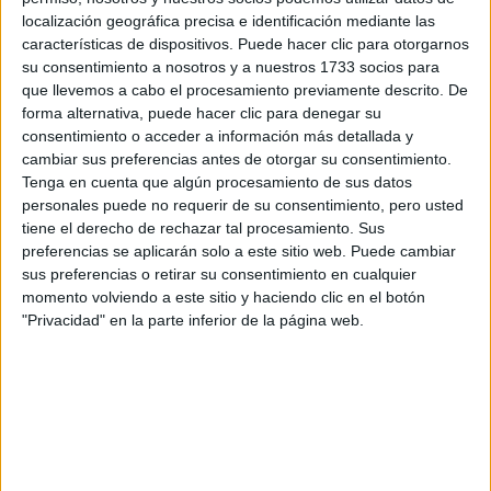
localización geográfica precisa e identificación mediante las
características de dispositivos. Puede hacer clic para otorgarnos
su consentimiento a nosotros y a nuestros 1733 socios para
CONOCÉ A ESTAS
que llevemos a cabo el procesamiento previamente descrito. De
CINCO MUJERES
forma alternativa, puede hacer clic para denegar su
LATINAS QUE
consentimiento o acceder a información más detallada y
TRANSFORMAN LA
cambiar sus preferencias antes de otorgar su consentimiento.
MODA DE LA
REGIÓN
Tenga en cuenta que algún procesamiento de sus datos
personales puede no requerir de su consentimiento, pero usted
tiene el derecho de rechazar tal procesamiento. Sus
preferencias se aplicarán solo a este sitio web. Puede cambiar
sus preferencias o retirar su consentimiento en cualquier
La exposición surge de la investigación realizada por Lara
momento volviendo a este sitio y haciendo clic en el botón
Sol Gaudini, curadora de la muestra, quien diseñó el
"Privacidad" en la parte inferior de la página web.
e teatro musical
“Paquito, la
vestuario de la obra d
cabeza contra el suelo”,
dirigida por Juanse Rausch.
Cuenta con la colaboración, a través de préstamos, de la
Fundación Federico Jorge Klemm
,
el Museo del Cine
Pablo Ducrós Hicken
,
el Museo de las Escuelas
y la
tienda vintage
La Percalina.