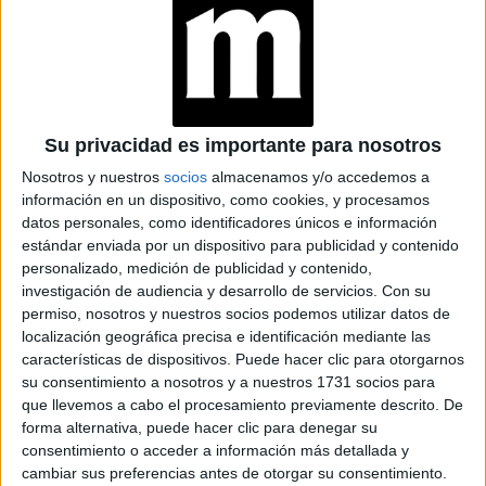
JEANS
ACAMPANADOS DE
REGRESO: IDEAS DE
LOOKS CON
BÁSICOS
Su privacidad es importante para nosotros
Nosotros y nuestros
socios
almacenamos y/o accedemos a
LOOKS BÁSICOS
información en un dispositivo, como cookies, y procesamos
CON JEANS ANCHOS
datos personales, como identificadores únicos e información
PARA CERRAR EL
estándar enviada por un dispositivo para publicidad y contenido
INVIERNO 2026
personalizado, medición de publicidad y contenido,
investigación de audiencia y desarrollo de servicios.
Con su
permiso, nosotros y nuestros socios podemos utilizar datos de
CONOCÉ A ESTAS
localización geográfica precisa e identificación mediante las
CINCO MUJERES
características de dispositivos. Puede hacer clic para otorgarnos
LATINAS QUE
su consentimiento a nosotros y a nuestros 1731 socios para
TRANSFORMAN LA
que llevemos a cabo el procesamiento previamente descrito. De
MODA DE LA
forma alternativa, puede hacer clic para denegar su
REGIÓN
consentimiento o acceder a información más detallada y
cambiar sus preferencias antes de otorgar su consentimiento.
CONOCÉ EL