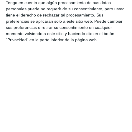
Tenga en cuenta que algún procesamiento de sus datos
ACCESORIO QUE
personales puede no requerir de su consentimiento, pero usted
CUIDA TU PELO Y
tiene el derecho de rechazar tal procesamiento. Sus
LEVANTA TU
OUTFIT EN
preferencias se aplicarán solo a este sitio web. Puede cambiar
INSTANTES
sus preferencias o retirar su consentimiento en cualquier
momento volviendo a este sitio y haciendo clic en el botón
"Privacidad" en la parte inferior de la página web.
APUESTA POR LA ALTA CALIDAD
También comparten una fascinación por los tejidos de alta
calidad y las texturas variadas. Seda, tweed, terciopelo y
crepé son habituales en su placard, así como los
estampados clásicos, que equilibran tradición y
modernidad.