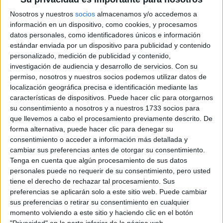
Nosotros y nuestros
socios
almacenamos y/o accedemos a
información en un dispositivo, como cookies, y procesamos
datos personales, como identificadores únicos e información
estándar enviada por un dispositivo para publicidad y contenido
personalizado, medición de publicidad y contenido,
TAMBIÉN TE PUEDE INTERESAR
investigación de audiencia y desarrollo de servicios.
Con su
permiso, nosotros y nuestros socios podemos utilizar datos de
localización geográfica precisa e identificación mediante las
MOM JEANS: EL
MODELO DE DENIM
características de dispositivos. Puede hacer clic para otorgarnos
MÁS FAVORECEDOR
su consentimiento a nosotros y a nuestros 1733 socios para
Y QUE NUNCA PASA
que llevemos a cabo el procesamiento previamente descrito. De
DE MODA
forma alternativa, puede hacer clic para denegar su
consentimiento o acceder a información más detallada y
cambiar sus preferencias antes de otorgar su consentimiento.
TECNOMODA 2026:
Tenga en cuenta que algún procesamiento de sus datos
CUANDO LA MODA
personales puede no requerir de su consentimiento, pero usted
ARGENTINA SE
tiene el derecho de rechazar tal procesamiento. Sus
ENCUENTRA CON LA
IA
preferencias se aplicarán solo a este sitio web. Puede cambiar
sus preferencias o retirar su consentimiento en cualquier
momento volviendo a este sitio y haciendo clic en el botón
JEANS
"Privacidad" en la parte inferior de la página web.