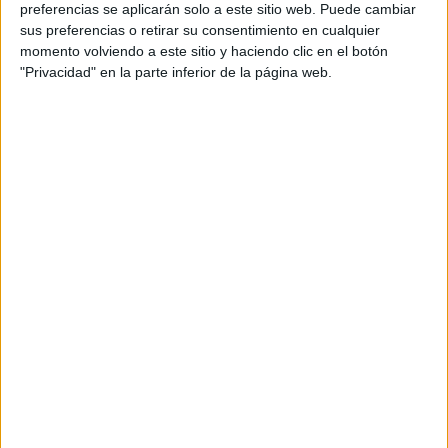
FACTURANDO: SE
preferencias se aplicarán solo a este sitio web. Puede cambiar
PRESENTÓ AL
sus preferencias o retirar su consentimiento en cualquier
PROGRAMA DE
momento volviendo a este sitio y haciendo clic en el botón
JIMMY FALLON
"Privacidad" en la parte inferior de la página web.
LUCIENDO UN ROLEX
QUIÉN ES VILLANO
ANTILLANO, LA
PRIMERA ARTISTA
TRANS EN HACER
UNA COLLAB CON
BIZARRAP
Jeans, joggings, bermudas, buzos y otras prendas
conforman el universo de Bershka ft Bzrp, que finaliza con
cadenas con brillantes y piezas básicas como el sombrero
bucket.