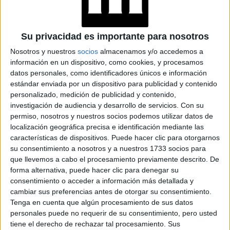
BERSHKA FT BZRP: LA NUEVA COLABORACIÓN FASHION DE
Su privacidad es importante para nosotros
BIZARRAP
Nosotros y nuestros
socios
almacenamos y/o accedemos a
información en un dispositivo, como cookies, y procesamos
TAMBIÉN TE PUEDE INTERESAR
datos personales, como identificadores únicos e información
estándar enviada por un dispositivo para publicidad y contenido
CUÁNTO CUESTA LA
personalizado, medición de publicidad y contenido,
CAMPERA GUCCI
ADIDAS DE
investigación de audiencia y desarrollo de servicios.
Con su
BIZARRAP
permiso, nosotros y nuestros socios podemos utilizar datos de
localización geográfica precisa e identificación mediante las
características de dispositivos. Puede hacer clic para otorgarnos
su consentimiento a nosotros y a nuestros 1733 socios para
BZRP SE UNE CON
que llevemos a cabo el procesamiento previamente descrito. De
ESTA MARCA DE
forma alternativa, puede hacer clic para denegar su
ROPA DEPORTIVA
consentimiento o acceder a información más detallada y
EN SU LIVE TOUR
cambiar sus preferencias antes de otorgar su consentimiento.
Tenga en cuenta que algún procesamiento de sus datos
personales puede no requerir de su consentimiento, pero usted
tiene el derecho de rechazar tal procesamiento. Sus
SHAKIRA ESTÁ